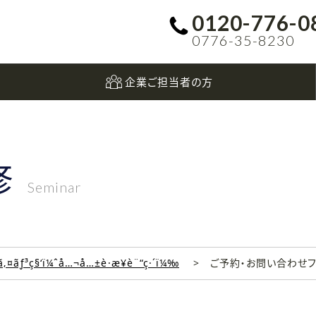
0120-776-0
0776-35-8230
企業ご担当者の方
修
Seminar
‚¤ãƒ³ç§‘ï¼ˆå…¬å…±è·æ¥­è¨“ç·´ï¼‰
ご予約・お問い合わせ