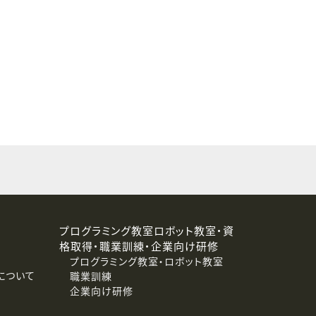
することはありません。
プログラミング教室ロボット教室・資
格取得・職業訓練・企業向け研修
プログラミング教室・ロボット教室
について
職業訓練
企業向け研修
消去および第三者への提供停止）