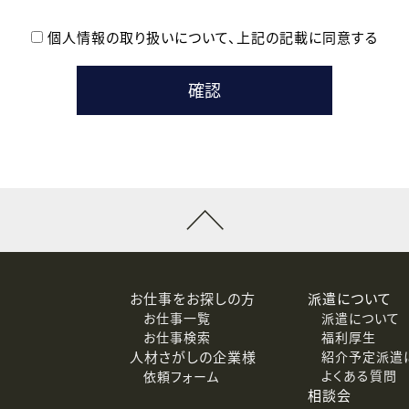
個人情報の取り扱いについて、
上記の記載に同意する
登録時の参考情報として利用いたします。
メールのいずれかの方法といたします。
ている企業の皆様
るために利用いたします。
メールのいずれかの方法といたします。
］での講座受講を検討されている皆様
連絡のために利用いたします。
回答するために利用いたします。
メールのいずれかの方法といたします。
令等の規定に従う場合を除き、ご本人の同意を得ずに第三者に提供
お仕事をお探しの方
派遣について
お仕事一覧
派遣について
価基準を満たした委託先に、個人情報を委託する場合があります。
お仕事検索
福利厚生
人材さがしの企業様
紹介予定派遣
よくある質問
依頼フォーム
等（利用目的の通知、開示、訂正、追加または削除、利用の停止、
相談会