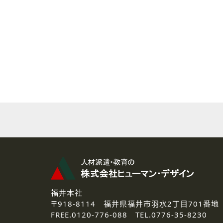
( 2 ) 派遣登録を希望される皆様
本登録に関するご連絡および本
なお、ご連絡手段は、電話・Ｅ
( 3 ) スタッフ派遣を検討され
お問い合わせの内容に回答す
なお、ご連絡手段は、電話・Ｅ
( 4 ) LEC福井南校「提携校
資料送付、受講相談に関するご
その他、お問い合わせの内容に
なお、ご連絡手段は、電話・Ｅ
2.個人情報の第三者提供
ご提供いただいた個人情報は、法
3.個人情報の取り扱いの委託
弊社の定める個人情報保護の評
福井本社
4.個人情報の開示等について
〒918-8114
福井県福井市羽水2丁目701番地
ご提供いただいた個人情報の開示
FREE.
0120-776-088 TEL.
0776-35-8230