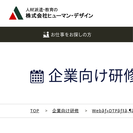
ペ
ー
ジ
ト
ッ
お仕事をお探しの方
プ
へ
企業向け研
TOP
企業向け研修
Webãƒ»DTPãƒ‡ã‚¶ã