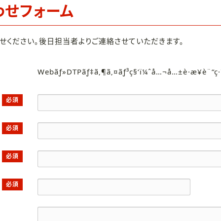
わせフォーム
せください。後日担当者よりご連絡させていただきます。
Webãƒ»DTPãƒ‡ã‚¶ã‚¤ãƒ³ç§‘ï¼ˆå…¬å…±è·æ¥­è¨“ç
必須
必須
必須
必須