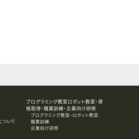
することはありません。
プログラミング教室ロボット教室・資
格取得・職業訓練・企業向け研修
プログラミング教室・ロボット教室
について
職業訓練
企業向け研修
消去および第三者への提供停止）