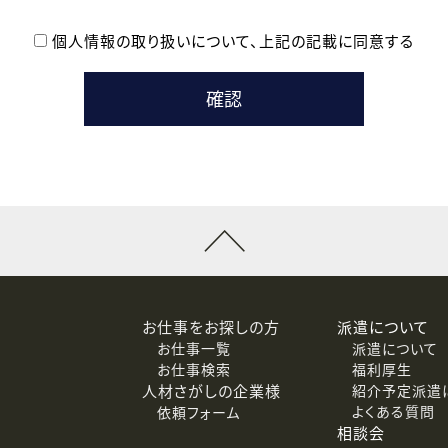
個人情報の取り扱いについて、
上記の記載に同意する
登録時の参考情報として利用いたします。
メールのいずれかの方法といたします。
ている企業の皆様
るために利用いたします。
メールのいずれかの方法といたします。
］での講座受講を検討されている皆様
連絡のために利用いたします。
回答するために利用いたします。
メールのいずれかの方法といたします。
令等の規定に従う場合を除き、ご本人の同意を得ずに第三者に提供
お仕事をお探しの方
派遣について
お仕事一覧
派遣について
価基準を満たした委託先に、個人情報を委託する場合があります。
お仕事検索
福利厚生
人材さがしの企業様
紹介予定派遣
よくある質問
依頼フォーム
等（利用目的の通知、開示、訂正、追加または削除、利用の停止、
相談会