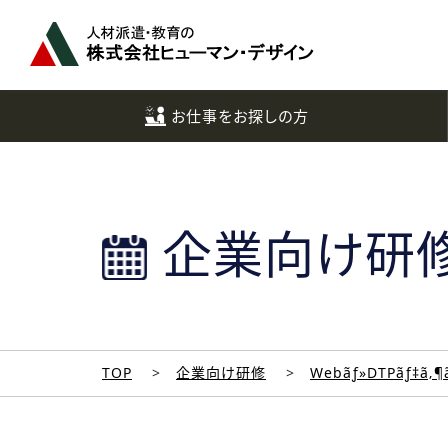
ペ
ー
ジ
ト
ッ
お仕事をお探しの方
プ
へ
企業向け研
TOP
企業向け研修
Webãƒ»DTPãƒ‡ã‚¶ã