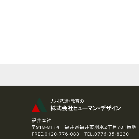
( 2 ) 派遣登録を希望される皆様
本登録に関するご連絡および本
なお、ご連絡手段は、電話・Ｅ
( 3 ) スタッフ派遣を検討され
お問い合わせの内容に回答す
なお、ご連絡手段は、電話・Ｅ
( 4 ) LEC福井南校「提携校
資料送付、受講相談に関するご
その他、お問い合わせの内容に
なお、ご連絡手段は、電話・Ｅ
2.個人情報の第三者提供
ご提供いただいた個人情報は、法
3.個人情報の取り扱いの委託
弊社の定める個人情報保護の評
福井本社
4.個人情報の開示等について
〒918-8114
福井県福井市羽水2丁目701番地
ご提供いただいた個人情報の開示
FREE.
0120-776-088 TEL.
0776-35-8230