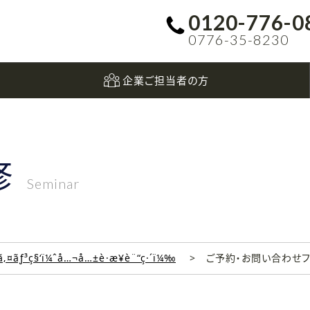
0120-776-0
0776-35-8230
企業ご担当者の方
修
Seminar
‚¤ãƒ³ç§‘ï¼ˆå…¬å…±è·æ¥­è¨“ç·´ï¼‰
ご予約・お問い合わせ