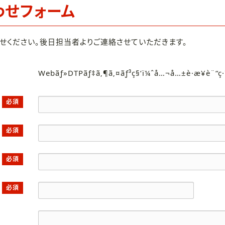
わせフォーム
せください。後日担当者よりご連絡させていただきます。
Webãƒ»DTPãƒ‡ã‚¶ã‚¤ãƒ³ç§‘ï¼ˆå…¬å…±è·æ¥­è¨“ç
必須
必須
必須
必須