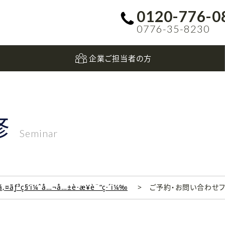
0120-776-0
0776-35-8230
企業ご担当者の方
修
Seminar
‚¤ãƒ³ç§‘ï¼ˆå…¬å…±è·æ¥­è¨“ç·´ï¼‰
ご予約・お問い合わせ