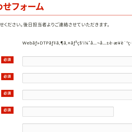
わせフォーム
せください。後日担当者よりご連絡させていただきます。
Webãƒ»DTPãƒ‡ã‚¶ã‚¤ãƒ³ç§‘ï¼ˆå…¬å…±è·æ¥­è¨“ç
必須
必須
必須
必須