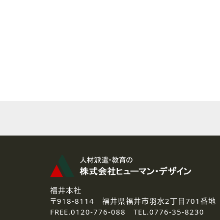
( 2 ) 派遣登録を希望される皆様
本登録に関するご連絡および本
なお、ご連絡手段は、電話・Ｅ
( 3 ) スタッフ派遣を検討され
お問い合わせの内容に回答す
なお、ご連絡手段は、電話・Ｅ
( 4 ) LEC福井南校「提携校
資料送付、受講相談に関するご
その他、お問い合わせの内容に
なお、ご連絡手段は、電話・Ｅ
2.個人情報の第三者提供
ご提供いただいた個人情報は、法
3.個人情報の取り扱いの委託
弊社の定める個人情報保護の評
福井本社
4.個人情報の開示等について
〒918-8114
福井県福井市羽水2丁目701番地
ご提供いただいた個人情報の開示
FREE.
0120-776-088 TEL.
0776-35-8230