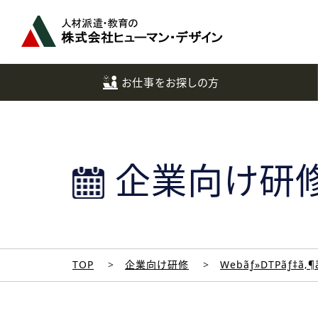
ペ
ー
ジ
ト
ッ
お仕事をお探しの方
プ
へ
企業向け研
TOP
企業向け研修
Webãƒ»DTPãƒ‡ã‚¶ã