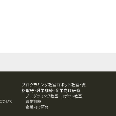
することはありません。
プログラミング教室ロボット教室・資
格取得・職業訓練・企業向け研修
プログラミング教室・ロボット教室
について
職業訓練
企業向け研修
消去および第三者への提供停止）