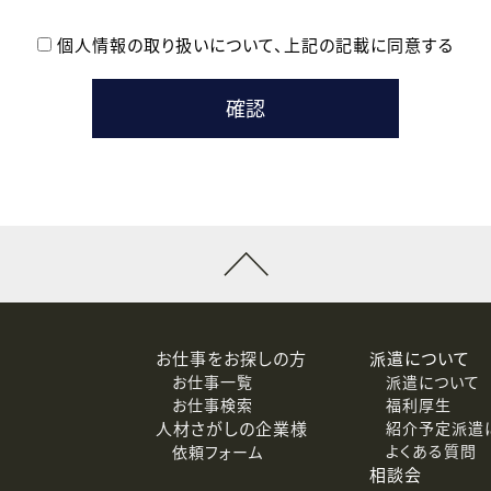
個人情報の取り扱いについて、
上記の記載に同意する
登録時の参考情報として利用いたします。
メールのいずれかの方法といたします。
ている企業の皆様
るために利用いたします。
メールのいずれかの方法といたします。
］での講座受講を検討されている皆様
連絡のために利用いたします。
回答するために利用いたします。
メールのいずれかの方法といたします。
令等の規定に従う場合を除き、ご本人の同意を得ずに第三者に提供
お仕事をお探しの方
派遣について
お仕事一覧
派遣について
価基準を満たした委託先に、個人情報を委託する場合があります。
お仕事検索
福利厚生
人材さがしの企業様
紹介予定派遣
よくある質問
依頼フォーム
等（利用目的の通知、開示、訂正、追加または削除、利用の停止、
相談会