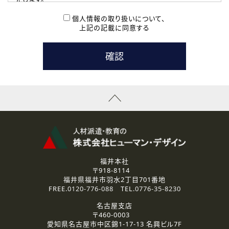
( 2 ) 派遣登録を希望される皆様
本登録に関するご連絡および本登録時の参考情報として利
個人情報の取り扱いについて、
用いたします。
上記の記載に同意する
なお、ご連絡手段は、電話・Ｅメールのいずれかの方法とい
たします。
( 3 ) スタッフ派遣を検討されている企業の皆様
お問い合わせの内容に回答するために利用いたします。
なお、ご連絡手段は、電話・Ｅメールのいずれかの方法とい
たします。
( 4 ) LEC福井南校「提携校］での講座受講を検討されている皆
様
資料送付、受講相談に関するご連絡のために利用いたしま
す。
その他、お問い合わせの内容に回答するために利用いたし
ます。
なお、ご連絡手段は、電話・Ｅメールのいずれかの方法とい
たします。
福井本社
〒918-8114
2.個人情報の第三者提供
福井県福井市羽水2丁目701番地
ご提供いただいた個人情報は、法令等の規定に従う場合を除き、
FREE.
0120-776-088
TEL.
0776-35-8230
ご本人の同意を得ずに第三者に提供することはありません。
名古屋支店
〒460-0003
3.個人情報の取り扱いの委託
愛知県名古屋市中区錦1-17-13 名興ビル7F
弊社の定める個人情報保護の評価基準を満たした委託先に、個