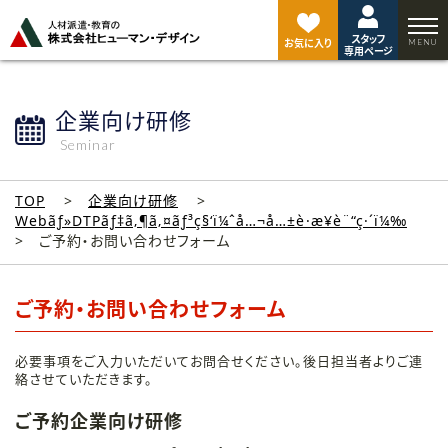
ペ
ー
スタッフ
ジ
お気に入り
専用ページ
ト
ッ
プ
企業向け研修
へ
Seminar
TOP
企業向け研修
Webãƒ»DTPãƒ‡ã‚¶ã‚¤ãƒ³ç§‘ï¼ˆå…¬å…±è·æ¥­è¨“ç·´ï¼‰
ご予約・お問い合わせフォーム
ご予約・お問い合わせフォーム
必要事項をご入力いただいてお問合せください。後日担当者よりご連
絡させていただきます。
ご予約企業向け研修