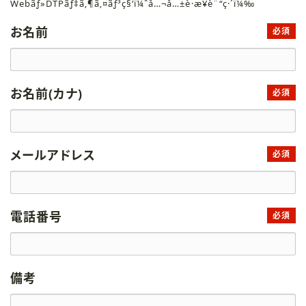
Webãƒ»DTPãƒ‡ã‚¶ã‚¤ãƒ³ç§‘ï¼ˆå…¬å…±è·æ¥­è¨“ç·´ï¼‰
お名前
必須
お名前(カナ)
必須
メールアドレス
必須
電話番号
必須
備考