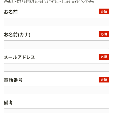
Webãƒ»DTPãƒ‡ã‚¶ã‚¤ãƒ³ç§‘ï¼ˆå…¬å…±è·æ¥­è¨“ç·´ï¼‰
お名前
必須
お名前(カナ)
必須
メールアドレス
必須
電話番号
必須
備考