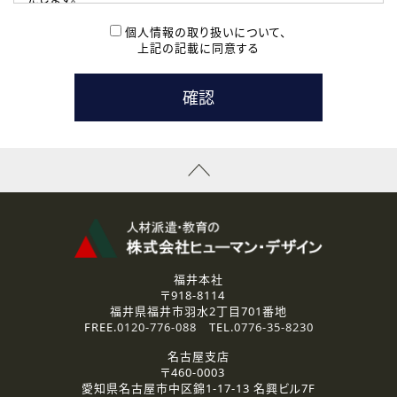
( 2 ) 派遣登録を希望される皆様
本登録に関するご連絡および本登録時の参考情報として利
個人情報の取り扱いについて、
用いたします。
上記の記載に同意する
なお、ご連絡手段は、電話・Ｅメールのいずれかの方法とい
たします。
( 3 ) スタッフ派遣を検討されている企業の皆様
お問い合わせの内容に回答するために利用いたします。
なお、ご連絡手段は、電話・Ｅメールのいずれかの方法とい
たします。
( 4 ) LEC福井南校「提携校］での講座受講を検討されている皆
様
資料送付、受講相談に関するご連絡のために利用いたしま
す。
その他、お問い合わせの内容に回答するために利用いたし
ます。
なお、ご連絡手段は、電話・Ｅメールのいずれかの方法とい
たします。
福井本社
〒918-8114
2.個人情報の第三者提供
福井県福井市羽水2丁目701番地
ご提供いただいた個人情報は、法令等の規定に従う場合を除き、
FREE.
0120-776-088
TEL.
0776-35-8230
ご本人の同意を得ずに第三者に提供することはありません。
名古屋支店
〒460-0003
3.個人情報の取り扱いの委託
愛知県名古屋市中区錦1-17-13 名興ビル7F
弊社の定める個人情報保護の評価基準を満たした委託先に、個