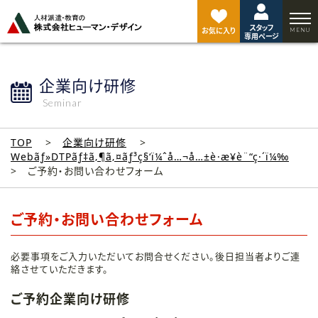
ペ
ー
スタッフ
ジ
お気に入り
専用ページ
ト
ッ
プ
企業向け研修
へ
Seminar
TOP
企業向け研修
Webãƒ»DTPãƒ‡ã‚¶ã‚¤ãƒ³ç§‘ï¼ˆå…¬å…±è·æ¥­è¨“ç·´ï¼‰
ご予約・お問い合わせフォーム
ご予約・お問い合わせフォーム
必要事項をご入力いただいてお問合せください。後日担当者よりご連
絡させていただきます。
ご予約企業向け研修