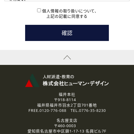
( 2 ) 派遣登録を希望される皆様
本登録に関するご連絡および本登録時の参考情報として利
個人情報の取り扱いについて、
用いたします。
上記の記載に同意する
なお、ご連絡手段は、電話・Ｅメールのいずれかの方法とい
たします。
( 3 ) スタッフ派遣を検討されている企業の皆様
お問い合わせの内容に回答するために利用いたします。
なお、ご連絡手段は、電話・Ｅメールのいずれかの方法とい
たします。
( 4 ) LEC福井南校「提携校］での講座受講を検討されている皆
様
資料送付、受講相談に関するご連絡のために利用いたしま
す。
その他、お問い合わせの内容に回答するために利用いたし
ます。
なお、ご連絡手段は、電話・Ｅメールのいずれかの方法とい
たします。
福井本社
〒918-8114
2.個人情報の第三者提供
福井県福井市羽水2丁目701番地
ご提供いただいた個人情報は、法令等の規定に従う場合を除き、
FREE.
0120-776-088
TEL.
0776-35-8230
ご本人の同意を得ずに第三者に提供することはありません。
名古屋支店
〒460-0003
3.個人情報の取り扱いの委託
愛知県名古屋市中区錦1-17-13 名興ビル7F
弊社の定める個人情報保護の評価基準を満たした委託先に、個