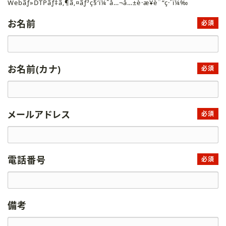
Webãƒ»DTPãƒ‡ã‚¶ã‚¤ãƒ³ç§‘ï¼ˆå…¬å…±è·æ¥­è¨“ç·´ï¼‰
お名前
必須
お名前(カナ)
必須
メールアドレス
必須
電話番号
必須
備考