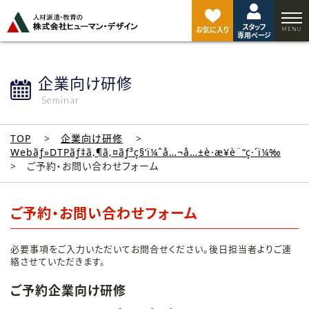
ペ
ー
スタッフ
ジ
お気に入り
専用ページ
ト
ッ
プ
企業向け研修
へ
Seminar
TOP
企業向け研修
Webãƒ»DTPãƒ‡ã‚¶ã‚¤ãƒ³ç§‘ï¼ˆå…¬å…±è·æ¥­è¨“ç·´ï¼‰
ご予約・お問い合わせフォーム
ご予約・お問い合わせフォーム
必要事項をご入力いただいてお問合せください。後日担当者よりご連
絡させていただきます。
ご予約企業向け研修