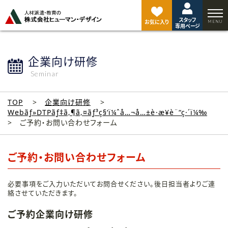
ペ
ー
スタッフ
ジ
お気に入り
専用ページ
ト
ッ
プ
企業向け研修
へ
Seminar
TOP
企業向け研修
Webãƒ»DTPãƒ‡ã‚¶ã‚¤ãƒ³ç§‘ï¼ˆå…¬å…±è·æ¥­è¨“ç·´ï¼‰
ご予約・お問い合わせフォーム
ご予約・お問い合わせフォーム
必要事項をご入力いただいてお問合せください。後日担当者よりご連
絡させていただきます。
ご予約企業向け研修