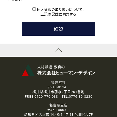
( 2 ) 派遣登録を希望される皆様
本登録に関するご連絡および本登録時の参考情報として利
個人情報の取り扱いについて、
用いたします。
上記の記載に同意する
なお、ご連絡手段は、電話・Ｅメールのいずれかの方法とい
たします。
( 3 ) スタッフ派遣を検討されている企業の皆様
お問い合わせの内容に回答するために利用いたします。
なお、ご連絡手段は、電話・Ｅメールのいずれかの方法とい
たします。
( 4 ) LEC福井南校「提携校］での講座受講を検討されている皆
様
資料送付、受講相談に関するご連絡のために利用いたしま
す。
その他、お問い合わせの内容に回答するために利用いたし
ます。
なお、ご連絡手段は、電話・Ｅメールのいずれかの方法とい
たします。
福井本社
〒918-8114
2.個人情報の第三者提供
福井県福井市羽水2丁目701番地
ご提供いただいた個人情報は、法令等の規定に従う場合を除き、
FREE.
0120-776-088
TEL.
0776-35-8230
ご本人の同意を得ずに第三者に提供することはありません。
名古屋支店
〒460-0003
3.個人情報の取り扱いの委託
愛知県名古屋市中区錦1-17-13 名興ビル7F
弊社の定める個人情報保護の評価基準を満たした委託先に、個