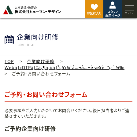
ペ
ー
スタッフ
ジ
お気に入り
専用ページ
ト
ッ
プ
企業向け研修
へ
Seminar
TOP
企業向け研修
Webãƒ»DTPãƒ‡ã‚¶ã‚¤ãƒ³ç§‘ï¼ˆå…¬å…±è·æ¥­è¨“ç·´ï¼‰
ご予約・お問い合わせフォーム
ご予約・お問い合わせフォーム
必要事項をご入力いただいてお問合せください。後日担当者よりご連
絡させていただきます。
ご予約企業向け研修