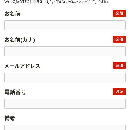
Webãƒ»DTPãƒ‡ã‚¶ã‚¤ãƒ³ç§‘ï¼ˆå…¬å…±è·æ¥­è¨“ç·´ï¼‰
お名前
必須
お名前(カナ)
必須
メールアドレス
必須
電話番号
必須
備考