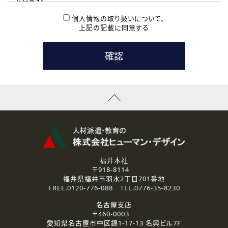
( 2 ) 派遣登録を希望される皆様
本登録に関するご連絡および本登録時の参考情報として利
個人情報の取り扱いについて、
用いたします。
上記の記載に同意する
なお、ご連絡手段は、電話・Ｅメールのいずれかの方法とい
たします。
( 3 ) スタッフ派遣を検討されている企業の皆様
お問い合わせの内容に回答するために利用いたします。
なお、ご連絡手段は、電話・Ｅメールのいずれかの方法とい
たします。
( 4 ) LEC福井南校「提携校］での講座受講を検討されている皆
様
資料送付、受講相談に関するご連絡のために利用いたしま
す。
その他、お問い合わせの内容に回答するために利用いたし
ます。
なお、ご連絡手段は、電話・Ｅメールのいずれかの方法とい
たします。
福井本社
〒918-8114
2.個人情報の第三者提供
福井県福井市羽水2丁目701番地
ご提供いただいた個人情報は、法令等の規定に従う場合を除き、
FREE.
0120-776-088
TEL.
0776-35-8230
ご本人の同意を得ずに第三者に提供することはありません。
名古屋支店
〒460-0003
3.個人情報の取り扱いの委託
愛知県名古屋市中区錦1-17-13 名興ビル7F
弊社の定める個人情報保護の評価基準を満たした委託先に、個