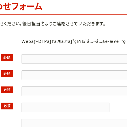
わせフォーム
せください。後日担当者よりご連絡させていただきます。
Webãƒ»DTPãƒ‡ã‚¶ã‚¤ãƒ³ç§‘ï¼ˆå…¬å…±è·æ¥­è¨“ç
必須
必須
必須
必須