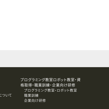
することはありません。
プログラミング教室ロボット教室・資
格取得・職業訓練・企業向け研修
プログラミング教室・ロボット教室
について
職業訓練
企業向け研修
消去および第三者への提供停止）