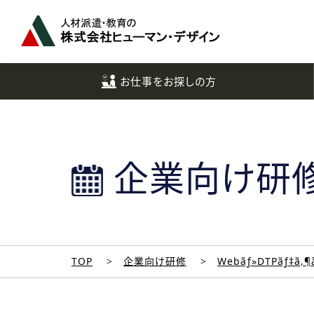
ペ
ー
ジ
ト
ッ
お仕事をお探しの方
プ
へ
企業向け研
TOP
企業向け研修
Webãƒ»DTPãƒ‡ã‚¶ã