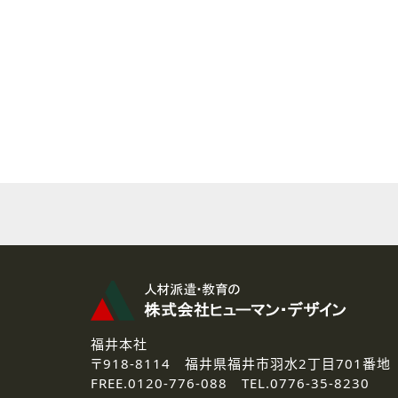
( 2 ) 派遣登録を希望される皆様
本登録に関するご連絡および本
なお、ご連絡手段は、電話・Ｅ
( 3 ) スタッフ派遣を検討され
お問い合わせの内容に回答す
なお、ご連絡手段は、電話・Ｅ
( 4 ) LEC福井南校「提携校
資料送付、受講相談に関するご
その他、お問い合わせの内容に
なお、ご連絡手段は、電話・Ｅ
2.個人情報の第三者提供
ご提供いただいた個人情報は、法
3.個人情報の取り扱いの委託
弊社の定める個人情報保護の評
福井本社
4.個人情報の開示等について
〒918-8114
福井県福井市羽水2丁目701番地
ご提供いただいた個人情報の開示
FREE.
0120-776-088 TEL.
0776-35-8230