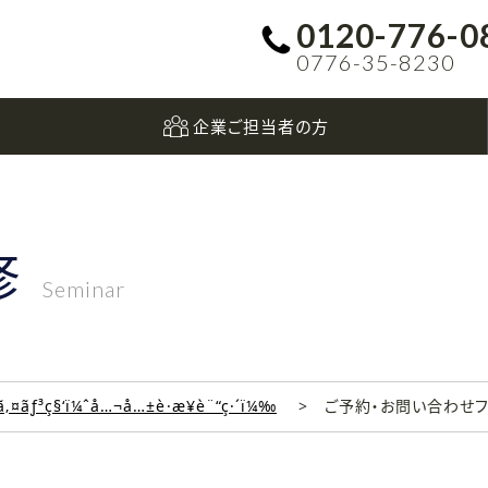
0120-776-0
0776-35-8230
企業ご担当者の方
修
Seminar
‚¤ãƒ³ç§‘ï¼ˆå…¬å…±è·æ¥­è¨“ç·´ï¼‰
ご予約・お問い合わせ