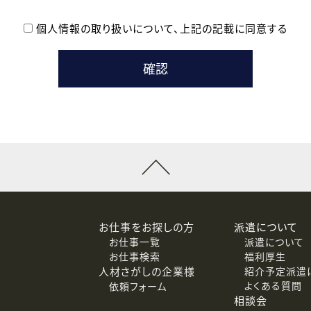
個人情報の取り扱いについて、
上記の記載に同意する
登録時の参考情報として利用いたします。
メールのいずれかの方法といたします。
ている企業の皆様
るために利用いたします。
メールのいずれかの方法といたします。
］での講座受講を検討されている皆様
連絡のために利用いたします。
回答するために利用いたします。
メールのいずれかの方法といたします。
令等の規定に従う場合を除き、ご本人の同意を得ずに第三者に提供
お仕事をお探しの方
派遣について
お仕事一覧
派遣について
価基準を満たした委託先に、個人情報を委託する場合があります。
お仕事検索
福利厚生
人材さがしの企業様
紹介予定派遣
よくある質問
依頼フォーム
等（利用目的の通知、開示、訂正、追加または削除、利用の停止、
相談会