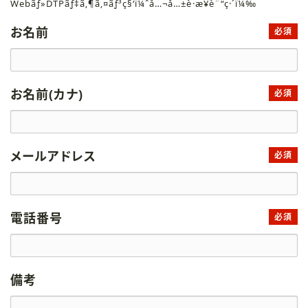
Webãƒ»DTPãƒ‡ã‚¶ã‚¤ãƒ³ç§‘ï¼ˆå…¬å…±è·æ¥­è¨“ç·´ï¼‰
お名前
必須
お名前(カナ)
必須
メールアドレス
必須
電話番号
必須
備考