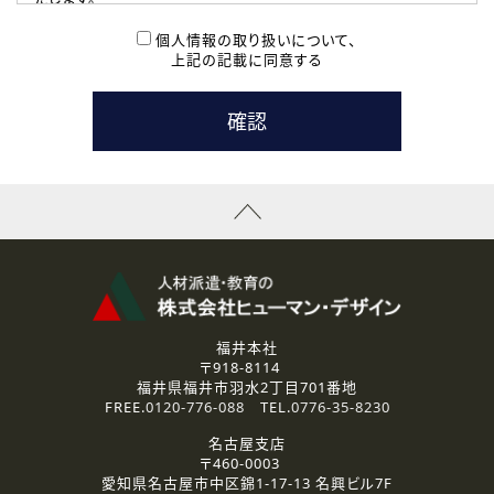
( 2 ) 派遣登録を希望される皆様
本登録に関するご連絡および本登録時の参考情報として利
個人情報の取り扱いについて、
用いたします。
上記の記載に同意する
なお、ご連絡手段は、電話・Ｅメールのいずれかの方法とい
たします。
( 3 ) スタッフ派遣を検討されている企業の皆様
お問い合わせの内容に回答するために利用いたします。
なお、ご連絡手段は、電話・Ｅメールのいずれかの方法とい
たします。
( 4 ) LEC福井南校「提携校］での講座受講を検討されている皆
様
資料送付、受講相談に関するご連絡のために利用いたしま
す。
その他、お問い合わせの内容に回答するために利用いたし
ます。
なお、ご連絡手段は、電話・Ｅメールのいずれかの方法とい
たします。
福井本社
〒918-8114
2.個人情報の第三者提供
福井県福井市羽水2丁目701番地
ご提供いただいた個人情報は、法令等の規定に従う場合を除き、
FREE.
0120-776-088
TEL.
0776-35-8230
ご本人の同意を得ずに第三者に提供することはありません。
名古屋支店
〒460-0003
3.個人情報の取り扱いの委託
愛知県名古屋市中区錦1-17-13 名興ビル7F
弊社の定める個人情報保護の評価基準を満たした委託先に、個