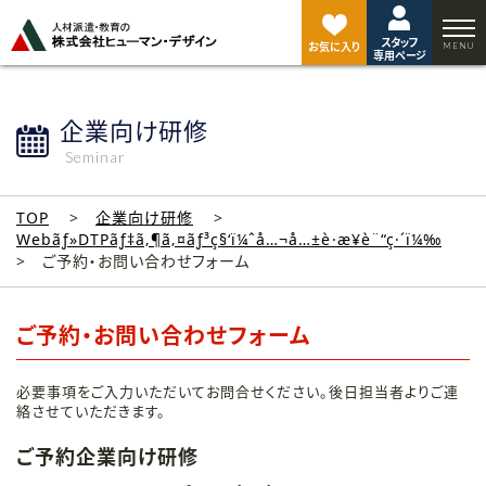
ペ
ー
スタッフ
ジ
お気に入り
専用ページ
ト
ッ
プ
企業向け研修
へ
Seminar
TOP
企業向け研修
Webãƒ»DTPãƒ‡ã‚¶ã‚¤ãƒ³ç§‘ï¼ˆå…¬å…±è·æ¥­è¨“ç·´ï¼‰
ご予約・お問い合わせフォーム
ご予約・お問い合わせフォーム
必要事項をご入力いただいてお問合せください。後日担当者よりご連
絡させていただきます。
ご予約企業向け研修