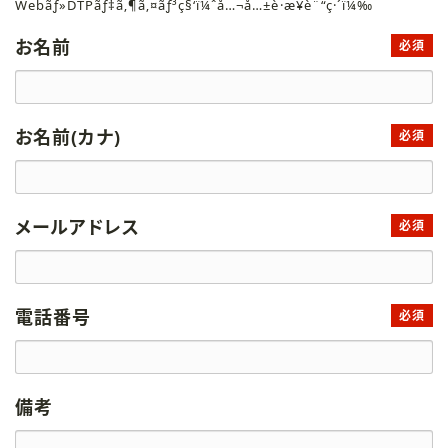
Webãƒ»DTPãƒ‡ã‚¶ã‚¤ãƒ³ç§‘ï¼ˆå…¬å…±è·æ¥­è¨“ç·´ï¼‰
お名前
必須
お名前(カナ)
必須
メールアドレス
必須
電話番号
必須
備考