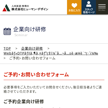
ペ
ー
スタッフ
ジ
お気に入り
専用ページ
ト
ッ
プ
企業向け研修
へ
Seminar
TOP
企業向け研修
Webãƒ»DTPãƒ‡ã‚¶ã‚¤ãƒ³ç§‘ï¼ˆå…¬å…±è·æ¥­è¨“ç·´ï¼‰
ご予約・お問い合わせフォーム
ご予約・お問い合わせフォーム
必要事項をご入力いただいてお問合せください。後日担当者よりご連
絡させていただきます。
ご予約企業向け研修