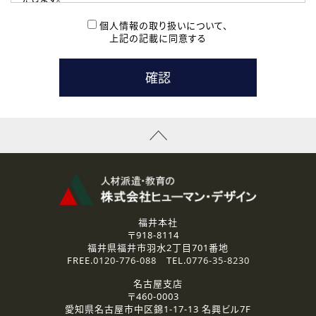
( 2 ) 派遣登録を希望される皆様
本登録に関するご連絡および本登録時の参考情報として利
個人情報の取り扱いについて、
用いたします。
上記の記載に同意する
なお、ご連絡手段は、電話・Ｅメールのいずれかの方法とい
たします。
( 3 ) スタッフ派遣を検討されている企業の皆様
お問い合わせの内容に回答するために利用いたします。
なお、ご連絡手段は、電話・Ｅメールのいずれかの方法とい
たします。
( 4 ) LEC福井南校「提携校］での講座受講を検討されている皆
様
資料送付、受講相談に関するご連絡のために利用いたしま
す。
その他、お問い合わせの内容に回答するために利用いたし
ます。
なお、ご連絡手段は、電話・Ｅメールのいずれかの方法とい
たします。
福井本社
〒918-8114
2.個人情報の第三者提供
福井県福井市羽水2丁目701番地
ご提供いただいた個人情報は、法令等の規定に従う場合を除き、
FREE.
0120-776-088
TEL.
0776-35-8230
ご本人の同意を得ずに第三者に提供することはありません。
名古屋支店
〒460-0003
3.個人情報の取り扱いの委託
愛知県名古屋市中区錦1-17-13 名興ビル7F
弊社の定める個人情報保護の評価基準を満たした委託先に、個