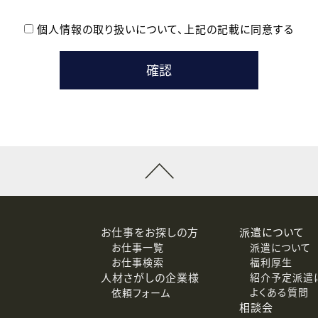
個人情報の取り扱いについて、
上記の記載に同意する
登録時の参考情報として利用いたします。
メールのいずれかの方法といたします。
ている企業の皆様
るために利用いたします。
メールのいずれかの方法といたします。
］での講座受講を検討されている皆様
連絡のために利用いたします。
回答するために利用いたします。
メールのいずれかの方法といたします。
令等の規定に従う場合を除き、ご本人の同意を得ずに第三者に提供
お仕事をお探しの方
派遣について
お仕事一覧
派遣について
価基準を満たした委託先に、個人情報を委託する場合があります。
お仕事検索
福利厚生
人材さがしの企業様
紹介予定派遣
よくある質問
依頼フォーム
等（利用目的の通知、開示、訂正、追加または削除、利用の停止、
相談会