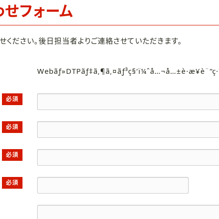
わせフォーム
せください。後日担当者よりご連絡させていただきます。
Webãƒ»DTPãƒ‡ã‚¶ã‚¤ãƒ³ç§‘ï¼ˆå…¬å…±è·æ¥­è¨“ç
必須
必須
必須
必須