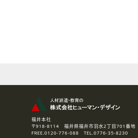
( 2 ) 派遣登録を希望される皆様
本登録に関するご連絡および本
なお、ご連絡手段は、電話・Ｅ
( 3 ) スタッフ派遣を検討され
お問い合わせの内容に回答す
なお、ご連絡手段は、電話・Ｅ
( 4 ) LEC福井南校「提携校
資料送付、受講相談に関するご
その他、お問い合わせの内容に
なお、ご連絡手段は、電話・Ｅ
2.個人情報の第三者提供
ご提供いただいた個人情報は、法
3.個人情報の取り扱いの委託
弊社の定める個人情報保護の評
福井本社
4.個人情報の開示等について
〒918-8114
福井県福井市羽水2丁目701番地
ご提供いただいた個人情報の開示
FREE.
0120-776-088 TEL.
0776-35-8230