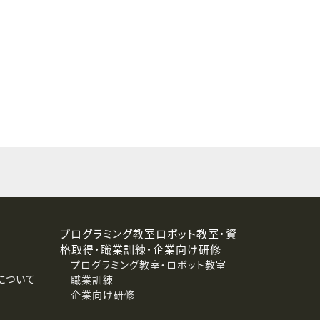
することはありません。
プログラミング教室ロボット教室・資
格取得・職業訓練・企業向け研修
プログラミング教室・ロボット教室
について
職業訓練
企業向け研修
消去および第三者への提供停止）