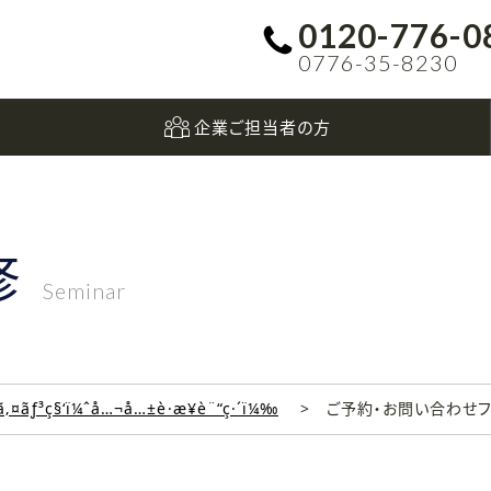
0120-776-0
0776-35-8230
企業ご担当者の方
修
Seminar
‚¤ãƒ³ç§‘ï¼ˆå…¬å…±è·æ¥­è¨“ç·´ï¼‰
ご予約・お問い合わせ