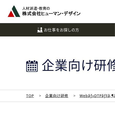
ペ
ー
ジ
ト
ッ
お仕事をお探しの方
プ
へ
企業向け研
TOP
企業向け研修
Webãƒ»DTPãƒ‡ã‚¶ã