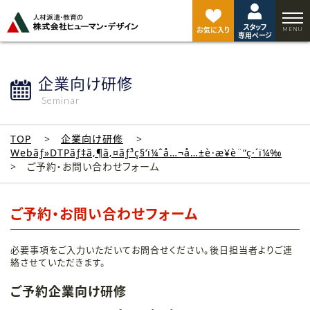
ペ
ー
スタッフ
ジ
お気に入り
専用ページ
ト
ッ
プ
企業向け研修
へ
Seminar
TOP
企業向け研修
Webãƒ»DTPãƒ‡ã‚¶ã‚¤ãƒ³ç§‘ï¼ˆå…¬å…±è·æ¥­è¨“ç·´ï¼‰
ご予約・お問い合わせフォーム
ご予約・お問い合わせフォーム
必要事項をご入力いただいてお問合せください。後日担当者よりご連
絡させていただきます。
ご予約企業向け研修