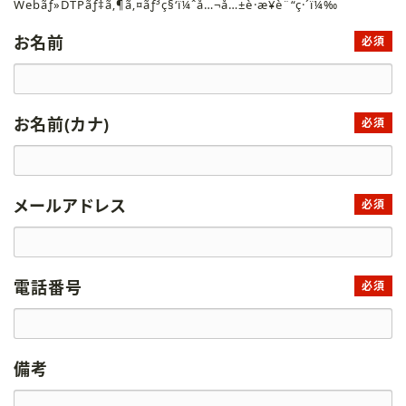
Webãƒ»DTPãƒ‡ã‚¶ã‚¤ãƒ³ç§‘ï¼ˆå…¬å…±è·æ¥­è¨“ç·´ï¼‰
お名前
必須
お名前(カナ)
必須
メールアドレス
必須
電話番号
必須
備考