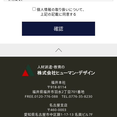
( 2 ) 派遣登録を希望される皆様
本登録に関するご連絡および本登録時の参考情報として利
個人情報の取り扱いについて、
用いたします。
上記の記載に同意する
なお、ご連絡手段は、電話・Ｅメールのいずれかの方法とい
たします。
( 3 ) スタッフ派遣を検討されている企業の皆様
お問い合わせの内容に回答するために利用いたします。
なお、ご連絡手段は、電話・Ｅメールのいずれかの方法とい
たします。
( 4 ) LEC福井南校「提携校］での講座受講を検討されている皆
様
資料送付、受講相談に関するご連絡のために利用いたしま
す。
その他、お問い合わせの内容に回答するために利用いたし
ます。
なお、ご連絡手段は、電話・Ｅメールのいずれかの方法とい
たします。
福井本社
〒918-8114
2.個人情報の第三者提供
福井県福井市羽水2丁目701番地
ご提供いただいた個人情報は、法令等の規定に従う場合を除き、
FREE.
0120-776-088
TEL.
0776-35-8230
ご本人の同意を得ずに第三者に提供することはありません。
名古屋支店
〒460-0003
3.個人情報の取り扱いの委託
愛知県名古屋市中区錦1-17-13 名興ビル7F
弊社の定める個人情報保護の評価基準を満たした委託先に、個