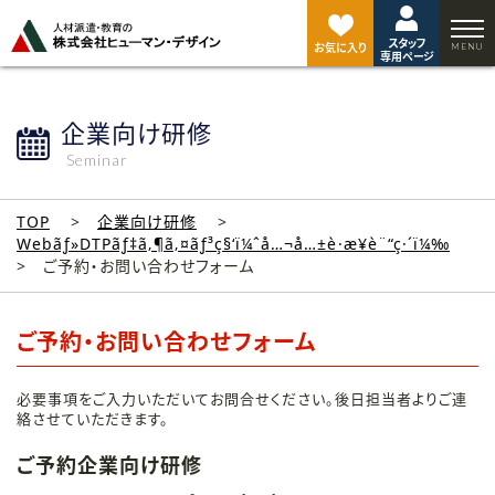
ペ
ー
スタッフ
ジ
お気に入り
専用ページ
ト
ッ
プ
企業向け研修
へ
Seminar
TOP
企業向け研修
Webãƒ»DTPãƒ‡ã‚¶ã‚¤ãƒ³ç§‘ï¼ˆå…¬å…±è·æ¥­è¨“ç·´ï¼‰
ご予約・お問い合わせフォーム
ご予約・お問い合わせフォーム
必要事項をご入力いただいてお問合せください。後日担当者よりご連
絡させていただきます。
ご予約企業向け研修