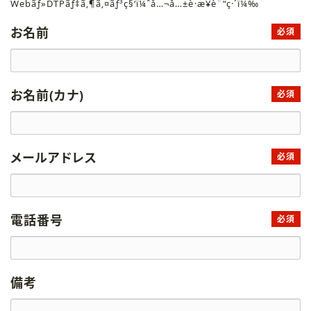
Webãƒ»DTPãƒ‡ã‚¶ã‚¤ãƒ³ç§‘ï¼ˆå…¬å…±è·æ¥­è¨“ç·´ï¼‰
お名前
必須
お名前(カナ)
必須
メールアドレス
必須
電話番号
必須
備考