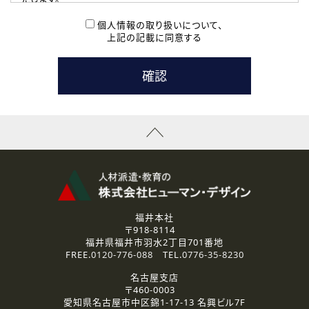
( 2 ) 派遣登録を希望される皆様
本登録に関するご連絡および本登録時の参考情報として利
個人情報の取り扱いについて、
用いたします。
上記の記載に同意する
なお、ご連絡手段は、電話・Ｅメールのいずれかの方法とい
たします。
( 3 ) スタッフ派遣を検討されている企業の皆様
お問い合わせの内容に回答するために利用いたします。
なお、ご連絡手段は、電話・Ｅメールのいずれかの方法とい
たします。
( 4 ) LEC福井南校「提携校］での講座受講を検討されている皆
様
資料送付、受講相談に関するご連絡のために利用いたしま
す。
その他、お問い合わせの内容に回答するために利用いたし
ます。
なお、ご連絡手段は、電話・Ｅメールのいずれかの方法とい
たします。
福井本社
〒918-8114
2.個人情報の第三者提供
福井県福井市羽水2丁目701番地
ご提供いただいた個人情報は、法令等の規定に従う場合を除き、
FREE.
0120-776-088
TEL.
0776-35-8230
ご本人の同意を得ずに第三者に提供することはありません。
名古屋支店
〒460-0003
3.個人情報の取り扱いの委託
愛知県名古屋市中区錦1-17-13 名興ビル7F
弊社の定める個人情報保護の評価基準を満たした委託先に、個