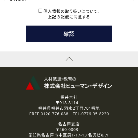
( 2 ) 派遣登録を希望される皆様
本登録に関するご連絡および本登録時の参考情報として利
個人情報の取り扱いについて、
用いたします。
上記の記載に同意する
なお、ご連絡手段は、電話・Ｅメールのいずれかの方法とい
たします。
( 3 ) スタッフ派遣を検討されている企業の皆様
お問い合わせの内容に回答するために利用いたします。
なお、ご連絡手段は、電話・Ｅメールのいずれかの方法とい
たします。
( 4 ) LEC福井南校「提携校］での講座受講を検討されている皆
様
資料送付、受講相談に関するご連絡のために利用いたしま
す。
その他、お問い合わせの内容に回答するために利用いたし
ます。
なお、ご連絡手段は、電話・Ｅメールのいずれかの方法とい
たします。
福井本社
〒918-8114
2.個人情報の第三者提供
福井県福井市羽水2丁目701番地
ご提供いただいた個人情報は、法令等の規定に従う場合を除き、
FREE.
0120-776-088
TEL.
0776-35-8230
ご本人の同意を得ずに第三者に提供することはありません。
名古屋支店
〒460-0003
3.個人情報の取り扱いの委託
愛知県名古屋市中区錦1-17-13 名興ビル7F
弊社の定める個人情報保護の評価基準を満たした委託先に、個