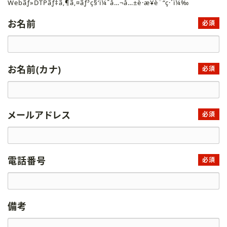
Webãƒ»DTPãƒ‡ã‚¶ã‚¤ãƒ³ç§‘ï¼ˆå…¬å…±è·æ¥­è¨“ç·´ï¼‰
お名前
必須
お名前(カナ)
必須
メールアドレス
必須
電話番号
必須
備考