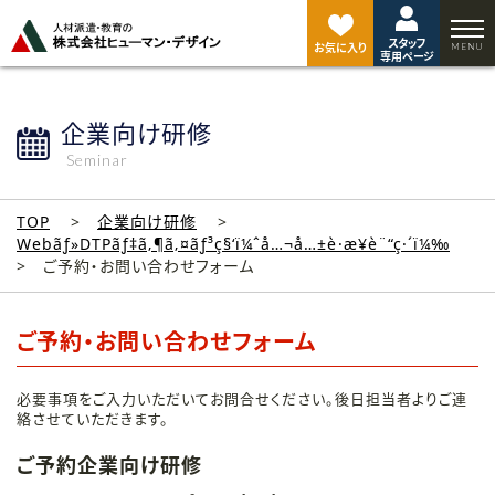
ペ
ー
スタッフ
ジ
お気に入り
専用ページ
ト
ッ
プ
企業向け研修
へ
Seminar
TOP
企業向け研修
Webãƒ»DTPãƒ‡ã‚¶ã‚¤ãƒ³ç§‘ï¼ˆå…¬å…±è·æ¥­è¨“ç·´ï¼‰
ご予約・お問い合わせフォーム
ご予約・お問い合わせフォーム
必要事項をご入力いただいてお問合せください。後日担当者よりご連
絡させていただきます。
ご予約企業向け研修