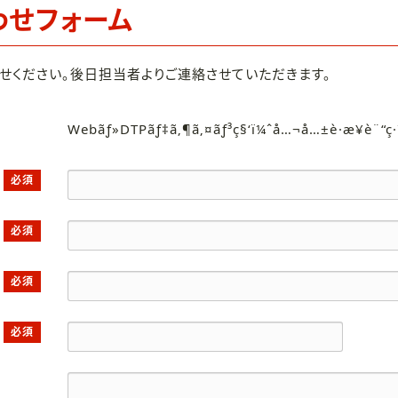
わせフォーム
せください。後日担当者よりご連絡させていただきます。
Webãƒ»DTPãƒ‡ã‚¶ã‚¤ãƒ³ç§‘ï¼ˆå…¬å…±è·æ¥­è¨“ç
必須
必須
必須
必須