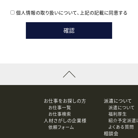
個人情報の取り扱いについて、
上記の記載に同意する
登録時の参考情報として利用いたします。
メールのいずれかの方法といたします。
ている企業の皆様
るために利用いたします。
メールのいずれかの方法といたします。
］での講座受講を検討されている皆様
連絡のために利用いたします。
回答するために利用いたします。
メールのいずれかの方法といたします。
令等の規定に従う場合を除き、ご本人の同意を得ずに第三者に提供
お仕事をお探しの方
派遣について
お仕事一覧
派遣について
価基準を満たした委託先に、個人情報を委託する場合があります。
お仕事検索
福利厚生
人材さがしの企業様
紹介予定派遣
よくある質問
依頼フォーム
等（利用目的の通知、開示、訂正、追加または削除、利用の停止、
相談会