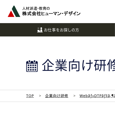
ペ
ー
ジ
ト
ッ
お仕事をお探しの方
プ
へ
企業向け研
TOP
企業向け研修
Webãƒ»DTPãƒ‡ã‚¶ã