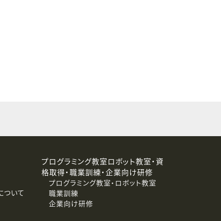
することはありません。
プログラミング教室ロボット教室・資
格取得・職業訓練・企業向け研修
プログラミング教室・ロボット教室
について
職業訓練
企業向け研修
消去および第三者への提供停止）