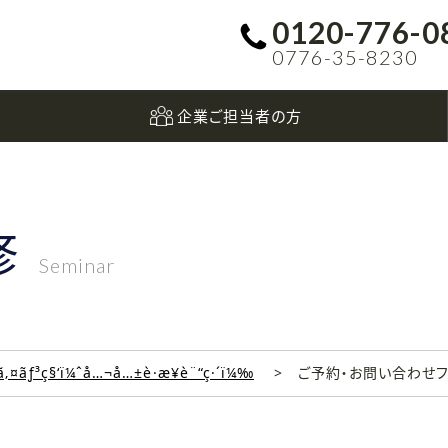
0120-776-0
0776-35-8230
企業ご担当者の方
修
Seminar
‚¤ãƒ³ç§‘ï¼ˆå…¬å…±è·æ¥­è¨“ç·´ï¼‰
ご予約・お問い合わせ