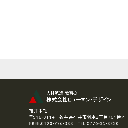
( 2 ) 派遣登録を希望される皆様
本登録に関するご連絡および本
なお、ご連絡手段は、電話・Ｅ
( 3 ) スタッフ派遣を検討され
お問い合わせの内容に回答す
なお、ご連絡手段は、電話・Ｅ
( 4 ) LEC福井南校「提携校
資料送付、受講相談に関するご
その他、お問い合わせの内容に
なお、ご連絡手段は、電話・Ｅ
2.個人情報の第三者提供
ご提供いただいた個人情報は、法
3.個人情報の取り扱いの委託
弊社の定める個人情報保護の評
福井本社
4.個人情報の開示等について
〒918-8114
福井県福井市羽水2丁目701番地
ご提供いただいた個人情報の開示
FREE.
0120-776-088 TEL.
0776-35-8230