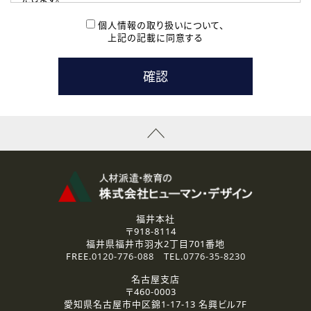
( 2 ) 派遣登録を希望される皆様
本登録に関するご連絡および本登録時の参考情報として利
個人情報の取り扱いについて、
用いたします。
上記の記載に同意する
なお、ご連絡手段は、電話・Ｅメールのいずれかの方法とい
たします。
( 3 ) スタッフ派遣を検討されている企業の皆様
お問い合わせの内容に回答するために利用いたします。
なお、ご連絡手段は、電話・Ｅメールのいずれかの方法とい
たします。
( 4 ) LEC福井南校「提携校］での講座受講を検討されている皆
様
資料送付、受講相談に関するご連絡のために利用いたしま
す。
その他、お問い合わせの内容に回答するために利用いたし
ます。
なお、ご連絡手段は、電話・Ｅメールのいずれかの方法とい
たします。
福井本社
〒918-8114
2.個人情報の第三者提供
福井県福井市羽水2丁目701番地
ご提供いただいた個人情報は、法令等の規定に従う場合を除き、
FREE.
0120-776-088
TEL.
0776-35-8230
ご本人の同意を得ずに第三者に提供することはありません。
名古屋支店
〒460-0003
3.個人情報の取り扱いの委託
愛知県名古屋市中区錦1-17-13 名興ビル7F
弊社の定める個人情報保護の評価基準を満たした委託先に、個