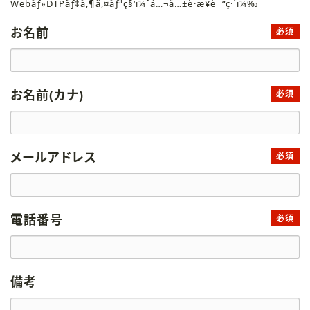
Webãƒ»DTPãƒ‡ã‚¶ã‚¤ãƒ³ç§‘ï¼ˆå…¬å…±è·æ¥­è¨“ç·´ï¼‰
お名前
必須
お名前(カナ)
必須
メールアドレス
必須
電話番号
必須
備考