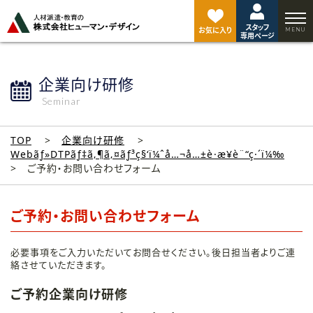
ペ
ー
スタッフ
ジ
お気に入り
専用ページ
ト
ッ
プ
企業向け研修
へ
Seminar
TOP
企業向け研修
Webãƒ»DTPãƒ‡ã‚¶ã‚¤ãƒ³ç§‘ï¼ˆå…¬å…±è·æ¥­è¨“ç·´ï¼‰
ご予約・お問い合わせフォーム
ご予約・お問い合わせフォーム
必要事項をご入力いただいてお問合せください。後日担当者よりご連
絡させていただきます。
ご予約企業向け研修