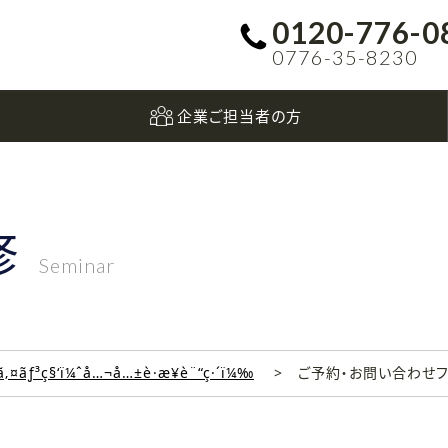
0120-776-0
0776-35-8230
企業ご担当者の方
修
Seminar
‚¤ãƒ³ç§‘ï¼ˆå…¬å…±è·æ¥­è¨“ç·´ï¼‰
ご予約・お問い合わせ