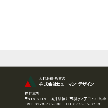
( 2 ) 派遣登録を希望される皆様
本登録に関するご連絡および本
なお、ご連絡手段は、電話・Ｅ
( 3 ) スタッフ派遣を検討され
お問い合わせの内容に回答す
なお、ご連絡手段は、電話・Ｅ
( 4 ) LEC福井南校「提携校
資料送付、受講相談に関するご
その他、お問い合わせの内容に
なお、ご連絡手段は、電話・Ｅ
2.個人情報の第三者提供
ご提供いただいた個人情報は、法
3.個人情報の取り扱いの委託
弊社の定める個人情報保護の評
福井本社
4.個人情報の開示等について
〒918-8114
福井県福井市羽水2丁目701番地
ご提供いただいた個人情報の開示
FREE.
0120-776-088 TEL.
0776-35-8230