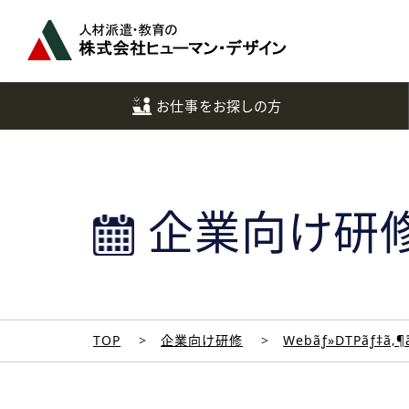
ペ
ー
ジ
ト
ッ
お仕事をお探しの方
プ
へ
企業向け研
TOP
企業向け研修
Webãƒ»DTPãƒ‡ã‚¶ã