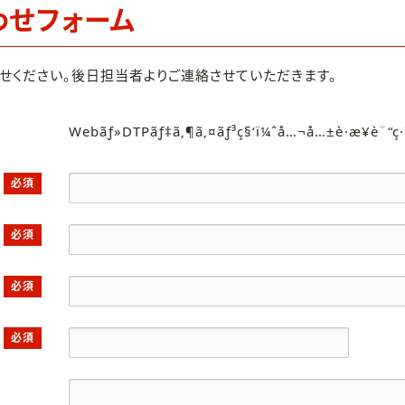
わせフォーム
せください。後日担当者よりご連絡させていただきます。
Webãƒ»DTPãƒ‡ã‚¶ã‚¤ãƒ³ç§‘ï¼ˆå…¬å…±è·æ¥­è¨“ç
必須
必須
必須
必須