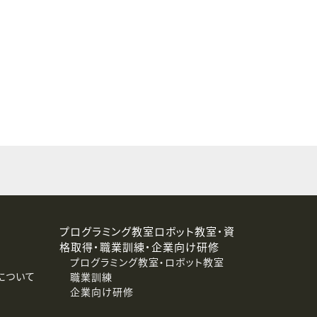
することはありません。
プログラミング教室ロボット教室・資
格取得・職業訓練・企業向け研修
プログラミング教室・ロボット教室
について
職業訓練
企業向け研修
消去および第三者への提供停止）