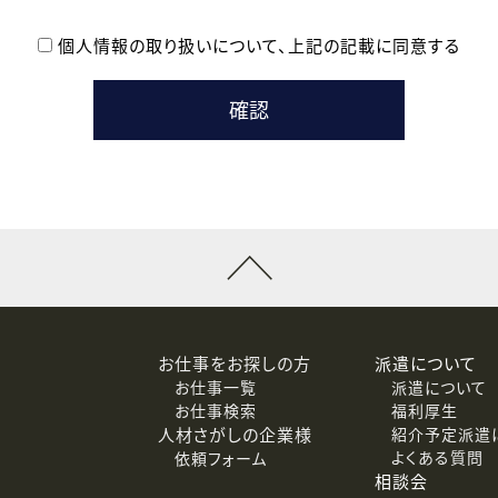
個人情報の取り扱いについて、
上記の記載に同意する
登録時の参考情報として利用いたします。
メールのいずれかの方法といたします。
ている企業の皆様
るために利用いたします。
メールのいずれかの方法といたします。
］での講座受講を検討されている皆様
連絡のために利用いたします。
回答するために利用いたします。
メールのいずれかの方法といたします。
令等の規定に従う場合を除き、ご本人の同意を得ずに第三者に提供
お仕事をお探しの方
派遣について
お仕事一覧
派遣について
価基準を満たした委託先に、個人情報を委託する場合があります。
お仕事検索
福利厚生
人材さがしの企業様
紹介予定派遣
よくある質問
依頼フォーム
等（利用目的の通知、開示、訂正、追加または削除、利用の停止、
相談会