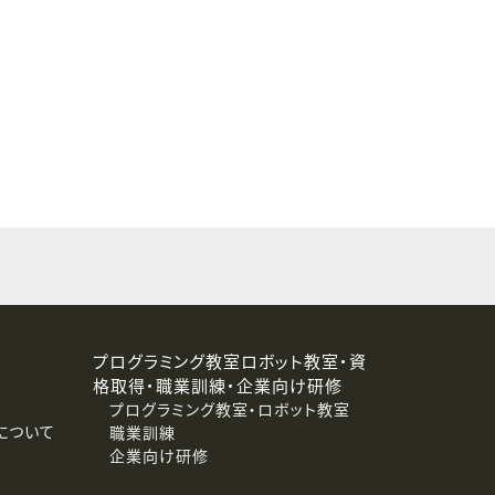
することはありません。
プログラミング教室ロボット教室・資
格取得・職業訓練・企業向け研修
プログラミング教室・ロボット教室
について
職業訓練
企業向け研修
消去および第三者への提供停止）