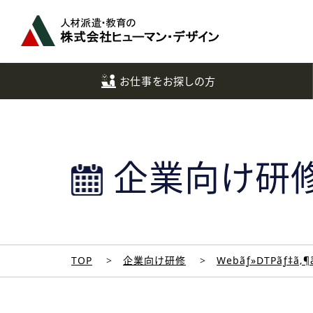
ペ
ー
ジ
ト
ッ
お仕事をお探しの方
プ
へ
企業向け研
TOP
企業向け研修
Webãƒ»DTPãƒ‡ã‚¶ã