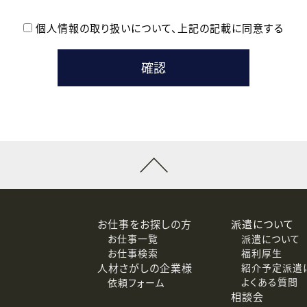
個人情報の取り扱いについて、
上記の記載に同意する
登録時の参考情報として利用いたします。
メールのいずれかの方法といたします。
ている企業の皆様
るために利用いたします。
メールのいずれかの方法といたします。
］での講座受講を検討されている皆様
連絡のために利用いたします。
回答するために利用いたします。
メールのいずれかの方法といたします。
令等の規定に従う場合を除き、ご本人の同意を得ずに第三者に提供
お仕事をお探しの方
派遣について
お仕事一覧
派遣について
価基準を満たした委託先に、個人情報を委託する場合があります。
お仕事検索
福利厚生
人材さがしの企業様
紹介予定派遣
よくある質問
依頼フォーム
等（利用目的の通知、開示、訂正、追加または削除、利用の停止、
相談会