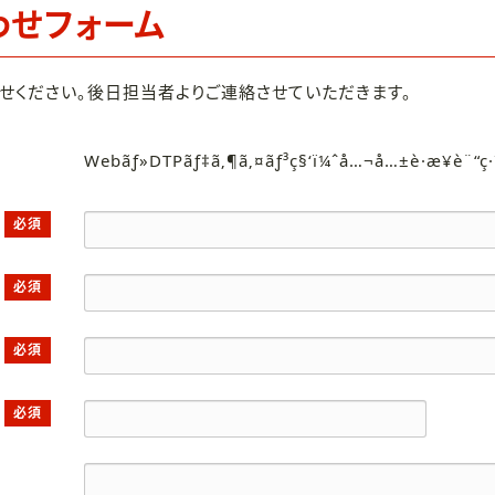
わせフォーム
せください。後日担当者よりご連絡させていただきます。
Webãƒ»DTPãƒ‡ã‚¶ã‚¤ãƒ³ç§‘ï¼ˆå…¬å…±è·æ¥­è¨“ç
必須
必須
必須
必須