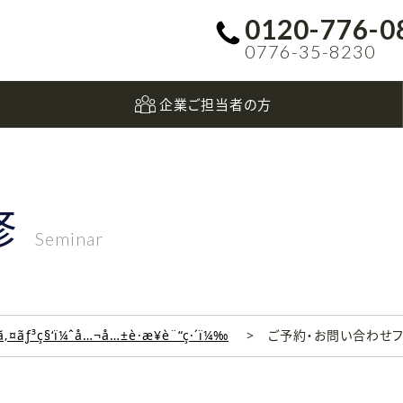
0120-776-0
0776-35-8230
企業ご担当者の方
修
Seminar
‚¤ãƒ³ç§‘ï¼ˆå…¬å…±è·æ¥­è¨“ç·´ï¼‰
ご予約・お問い合わせ