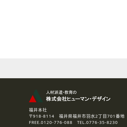
( 2 ) 派遣登録を希望される皆様
本登録に関するご連絡および本
なお、ご連絡手段は、電話・Ｅ
( 3 ) スタッフ派遣を検討され
お問い合わせの内容に回答す
なお、ご連絡手段は、電話・Ｅ
( 4 ) LEC福井南校「提携校
資料送付、受講相談に関するご
その他、お問い合わせの内容に
なお、ご連絡手段は、電話・Ｅ
2.個人情報の第三者提供
ご提供いただいた個人情報は、法
3.個人情報の取り扱いの委託
弊社の定める個人情報保護の評
福井本社
4.個人情報の開示等について
〒918-8114
福井県福井市羽水2丁目701番地
ご提供いただいた個人情報の開示
FREE.
0120-776-088 TEL.
0776-35-8230