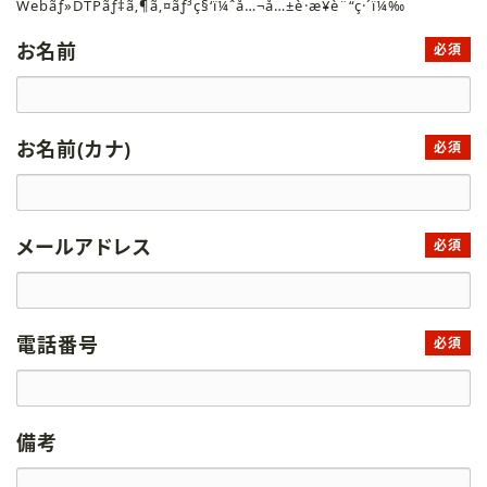
Webãƒ»DTPãƒ‡ã‚¶ã‚¤ãƒ³ç§‘ï¼ˆå…¬å…±è·æ¥­è¨“ç·´ï¼‰
お名前
必須
お名前(カナ)
必須
メールアドレス
必須
電話番号
必須
備考