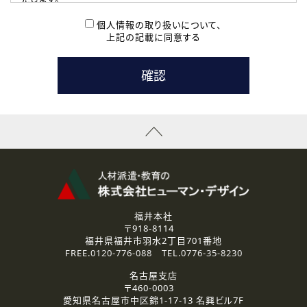
( 2 ) 派遣登録を希望される皆様
本登録に関するご連絡および本登録時の参考情報として利
個人情報の取り扱いについて、
用いたします。
上記の記載に同意する
なお、ご連絡手段は、電話・Ｅメールのいずれかの方法とい
たします。
( 3 ) スタッフ派遣を検討されている企業の皆様
お問い合わせの内容に回答するために利用いたします。
なお、ご連絡手段は、電話・Ｅメールのいずれかの方法とい
たします。
( 4 ) LEC福井南校「提携校］での講座受講を検討されている皆
様
資料送付、受講相談に関するご連絡のために利用いたしま
す。
その他、お問い合わせの内容に回答するために利用いたし
ます。
なお、ご連絡手段は、電話・Ｅメールのいずれかの方法とい
たします。
福井本社
〒918-8114
2.個人情報の第三者提供
福井県福井市羽水2丁目701番地
ご提供いただいた個人情報は、法令等の規定に従う場合を除き、
FREE.
0120-776-088
TEL.
0776-35-8230
ご本人の同意を得ずに第三者に提供することはありません。
名古屋支店
〒460-0003
3.個人情報の取り扱いの委託
愛知県名古屋市中区錦1-17-13 名興ビル7F
弊社の定める個人情報保護の評価基準を満たした委託先に、個