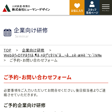
ペ
ー
スタッフ
ジ
お気に入り
専用ページ
ト
ッ
プ
企業向け研修
へ
Seminar
TOP
企業向け研修
Webãƒ»DTPãƒ‡ã‚¶ã‚¤ãƒ³ç§‘ï¼ˆå…¬å…±è·æ¥­è¨“ç·´ï¼‰
ご予約・お問い合わせフォーム
ご予約・お問い合わせフォーム
必要事項をご入力いただいてお問合せください。後日担当者よりご連
絡させていただきます。
ご予約企業向け研修