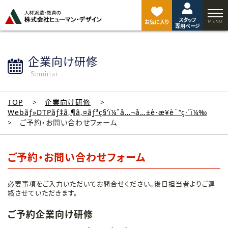
ペ
ー
スタッフ
ジ
お気に入り
専用ページ
ト
ッ
プ
企業向け研修
へ
Seminar
TOP
企業向け研修
Webãƒ»DTPãƒ‡ã‚¶ã‚¤ãƒ³ç§‘ï¼ˆå…¬å…±è·æ¥­è¨“ç·´ï¼‰
ご予約・お問い合わせフォーム
ご予約・お問い合わせフォーム
必要事項をご入力いただいてお問合せください。後日担当者よりご連
絡させていただきます。
ご予約企業向け研修