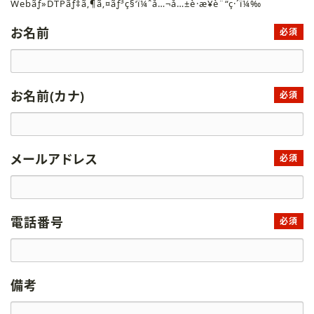
Webãƒ»DTPãƒ‡ã‚¶ã‚¤ãƒ³ç§‘ï¼ˆå…¬å…±è·æ¥­è¨“ç·´ï¼‰
お名前
必須
お名前(カナ)
必須
メールアドレス
必須
電話番号
必須
備考