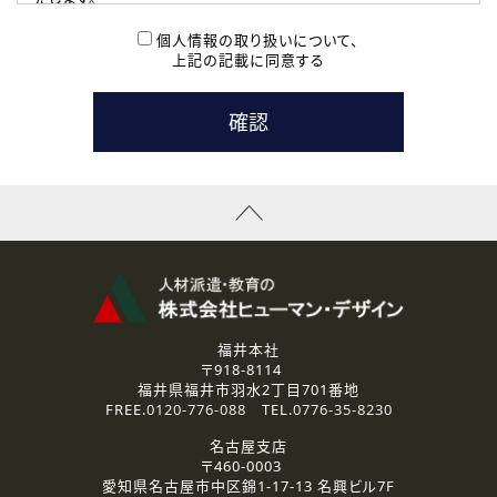
( 2 ) 派遣登録を希望される皆様
本登録に関するご連絡および本登録時の参考情報として利
個人情報の取り扱いについて、
用いたします。
上記の記載に同意する
なお、ご連絡手段は、電話・Ｅメールのいずれかの方法とい
たします。
( 3 ) スタッフ派遣を検討されている企業の皆様
お問い合わせの内容に回答するために利用いたします。
なお、ご連絡手段は、電話・Ｅメールのいずれかの方法とい
たします。
( 4 ) LEC福井南校「提携校］での講座受講を検討されている皆
様
資料送付、受講相談に関するご連絡のために利用いたしま
す。
その他、お問い合わせの内容に回答するために利用いたし
ます。
なお、ご連絡手段は、電話・Ｅメールのいずれかの方法とい
たします。
福井本社
〒918-8114
2.個人情報の第三者提供
福井県福井市羽水2丁目701番地
ご提供いただいた個人情報は、法令等の規定に従う場合を除き、
FREE.
0120-776-088
TEL.
0776-35-8230
ご本人の同意を得ずに第三者に提供することはありません。
名古屋支店
〒460-0003
3.個人情報の取り扱いの委託
愛知県名古屋市中区錦1-17-13 名興ビル7F
弊社の定める個人情報保護の評価基準を満たした委託先に、個