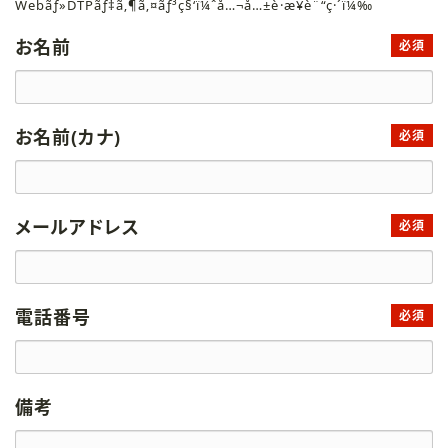
Webãƒ»DTPãƒ‡ã‚¶ã‚¤ãƒ³ç§‘ï¼ˆå…¬å…±è·æ¥­è¨“ç·´ï¼‰
お名前
必須
お名前(カナ)
必須
メールアドレス
必須
電話番号
必須
備考