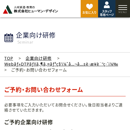
ペ
ー
スタッフ
ジ
お気に入り
専用ページ
ト
ッ
プ
企業向け研修
へ
Seminar
TOP
企業向け研修
Webãƒ»DTPãƒ‡ã‚¶ã‚¤ãƒ³ç§‘ï¼ˆå…¬å…±è·æ¥­è¨“ç·´ï¼‰
ご予約・お問い合わせフォーム
ご予約・お問い合わせフォーム
必要事項をご入力いただいてお問合せください。後日担当者よりご連
絡させていただきます。
ご予約企業向け研修