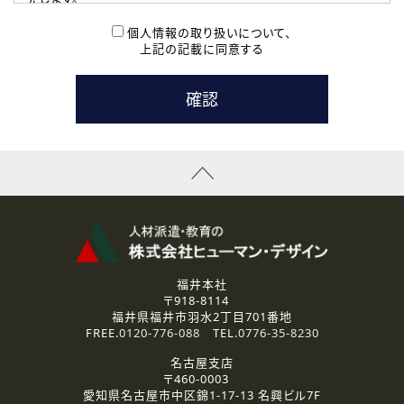
( 2 ) 派遣登録を希望される皆様
本登録に関するご連絡および本登録時の参考情報として利
個人情報の取り扱いについて、
用いたします。
上記の記載に同意する
なお、ご連絡手段は、電話・Ｅメールのいずれかの方法とい
たします。
( 3 ) スタッフ派遣を検討されている企業の皆様
お問い合わせの内容に回答するために利用いたします。
なお、ご連絡手段は、電話・Ｅメールのいずれかの方法とい
たします。
( 4 ) LEC福井南校「提携校］での講座受講を検討されている皆
様
資料送付、受講相談に関するご連絡のために利用いたしま
す。
その他、お問い合わせの内容に回答するために利用いたし
ます。
なお、ご連絡手段は、電話・Ｅメールのいずれかの方法とい
たします。
福井本社
〒918-8114
2.個人情報の第三者提供
福井県福井市羽水2丁目701番地
ご提供いただいた個人情報は、法令等の規定に従う場合を除き、
FREE.
0120-776-088
TEL.
0776-35-8230
ご本人の同意を得ずに第三者に提供することはありません。
名古屋支店
〒460-0003
3.個人情報の取り扱いの委託
愛知県名古屋市中区錦1-17-13 名興ビル7F
弊社の定める個人情報保護の評価基準を満たした委託先に、個