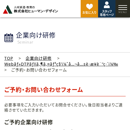
ペ
ー
スタッフ
ジ
お気に入り
専用ページ
ト
ッ
プ
企業向け研修
へ
Seminar
TOP
企業向け研修
Webãƒ»DTPãƒ‡ã‚¶ã‚¤ãƒ³ç§‘ï¼ˆå…¬å…±è·æ¥­è¨“ç·´ï¼‰
ご予約・お問い合わせフォーム
ご予約・お問い合わせフォーム
必要事項をご入力いただいてお問合せください。後日担当者よりご連
絡させていただきます。
ご予約企業向け研修