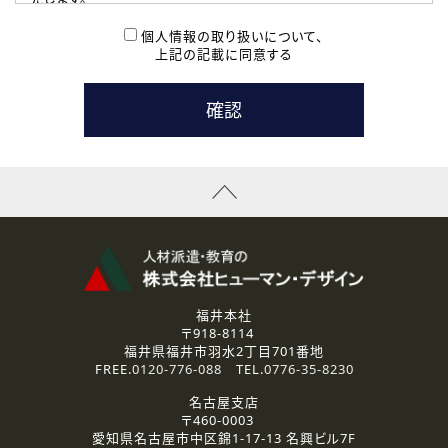
( 2 ) 派遣登録を希望される皆様
本登録に関するご連絡および本登録時の参考情報として利
個人情報の取り扱いについて、
用いたします。
上記の記載に同意する
なお、ご連絡手段は、電話・Ｅメールのいずれかの方法とい
たします。
( 3 ) スタッフ派遣を検討されている企業の皆様
お問い合わせの内容に回答するために利用いたします。
なお、ご連絡手段は、電話・Ｅメールのいずれかの方法とい
たします。
( 4 ) LEC福井南校「提携校］での講座受講を検討されている皆
様
資料送付、受講相談に関するご連絡のために利用いたしま
す。
その他、お問い合わせの内容に回答するために利用いたし
ます。
なお、ご連絡手段は、電話・Ｅメールのいずれかの方法とい
たします。
福井本社
〒918-8114
2.個人情報の第三者提供
福井県福井市羽水2丁目701番地
ご提供いただいた個人情報は、法令等の規定に従う場合を除き、
FREE.
0120-776-088
TEL.
0776-35-8230
ご本人の同意を得ずに第三者に提供することはありません。
名古屋支店
〒460-0003
3.個人情報の取り扱いの委託
愛知県名古屋市中区錦1-17-13 名興ビル7F
弊社の定める個人情報保護の評価基準を満たした委託先に、個