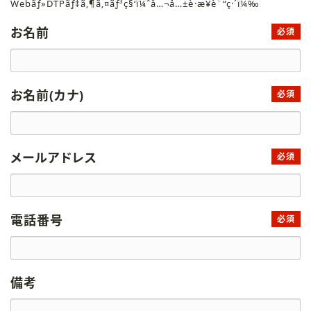
Webãƒ»DTPãƒ‡ã‚¶ã‚¤ãƒ³ç§‘ï¼ˆå…¬å…±è·æ¥­è¨“ç·´ï¼‰
お名前
必須
お名前(カナ)
必須
メールアドレス
必須
電話番号
必須
備考