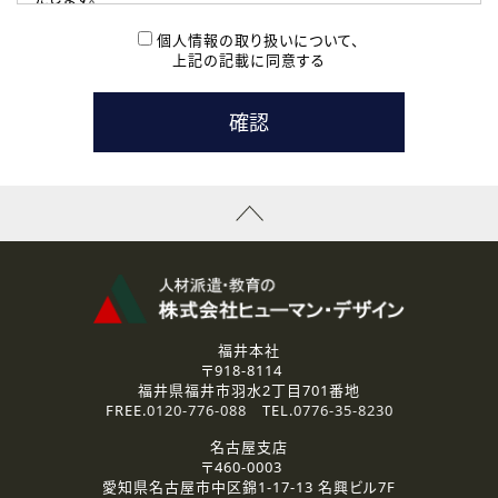
( 2 ) 派遣登録を希望される皆様
本登録に関するご連絡および本登録時の参考情報として利
個人情報の取り扱いについて、
用いたします。
上記の記載に同意する
なお、ご連絡手段は、電話・Ｅメールのいずれかの方法とい
たします。
( 3 ) スタッフ派遣を検討されている企業の皆様
お問い合わせの内容に回答するために利用いたします。
なお、ご連絡手段は、電話・Ｅメールのいずれかの方法とい
たします。
( 4 ) LEC福井南校「提携校］での講座受講を検討されている皆
様
資料送付、受講相談に関するご連絡のために利用いたしま
す。
その他、お問い合わせの内容に回答するために利用いたし
ます。
なお、ご連絡手段は、電話・Ｅメールのいずれかの方法とい
たします。
福井本社
〒918-8114
2.個人情報の第三者提供
福井県福井市羽水2丁目701番地
ご提供いただいた個人情報は、法令等の規定に従う場合を除き、
FREE.
0120-776-088
TEL.
0776-35-8230
ご本人の同意を得ずに第三者に提供することはありません。
名古屋支店
〒460-0003
3.個人情報の取り扱いの委託
愛知県名古屋市中区錦1-17-13 名興ビル7F
弊社の定める個人情報保護の評価基準を満たした委託先に、個