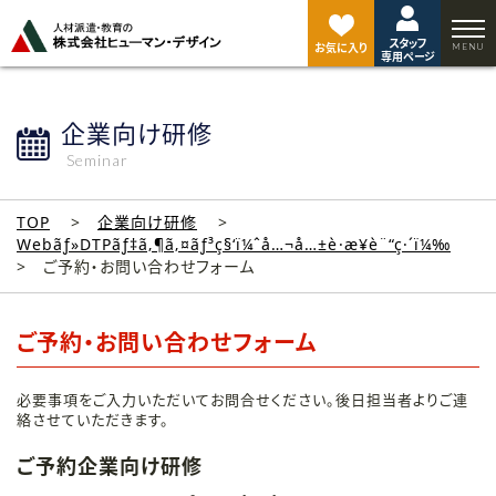
ペ
ー
スタッフ
ジ
お気に入り
専用ページ
ト
ッ
プ
企業向け研修
へ
Seminar
TOP
企業向け研修
Webãƒ»DTPãƒ‡ã‚¶ã‚¤ãƒ³ç§‘ï¼ˆå…¬å…±è·æ¥­è¨“ç·´ï¼‰
ご予約・お問い合わせフォーム
ご予約・お問い合わせフォーム
必要事項をご入力いただいてお問合せください。後日担当者よりご連
絡させていただきます。
ご予約企業向け研修