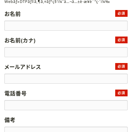
Webãƒ»DTPãƒ‡ã‚¶ã‚¤ãƒ³ç§‘ï¼ˆå…¬å…±è·æ¥­è¨“ç·´ï¼‰
お名前
必須
お名前(カナ)
必須
メールアドレス
必須
電話番号
必須
備考