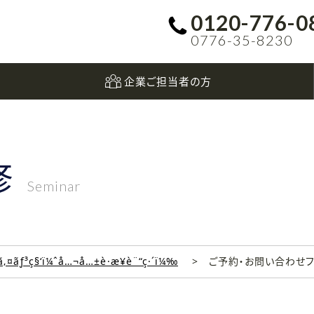
0120-776-0
0776-35-8230
企業ご担当者の方
修
Seminar
‚¤ãƒ³ç§‘ï¼ˆå…¬å…±è·æ¥­è¨“ç·´ï¼‰
ご予約・お問い合わせ