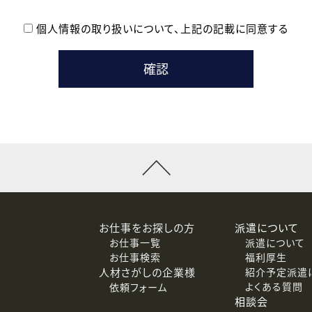
個人情報の取り扱いについて、
上記の記載に同意する
登録時の参考情報として利用いたします。
メールのいずれかの方法といたします。
ている企業の皆様
るために利用いたします。
メールのいずれかの方法といたします。
］での講座受講を検討されている皆様
連絡のために利用いたします。
回答するために利用いたします。
メールのいずれかの方法といたします。
令等の規定に従う場合を除き、ご本人の同意を得ずに第三者に提供
お仕事をお探しの方
派遣について
お仕事一覧
派遣について
価基準を満たした委託先に、個人情報を委託する場合があります。
お仕事検索
福利厚生
人材さがしの企業様
紹介予定派遣
よくある質問
依頼フォーム
等（利用目的の通知、開示、訂正、追加または削除、利用の停止、
相談会