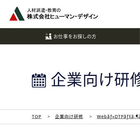
ペ
ー
ジ
ト
ッ
お仕事をお探しの方
プ
へ
企業向け研
TOP
企業向け研修
Webãƒ»DTPãƒ‡ã‚¶ã