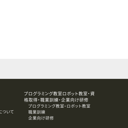
することはありません。
プログラミング教室ロボット教室・資
格取得・職業訓練・企業向け研修
プログラミング教室・ロボット教室
について
職業訓練
企業向け研修
消去および第三者への提供停止）