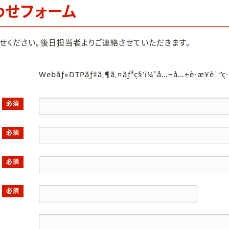
わせフォーム
せください。後日担当者よりご連絡させていただきます。
Webãƒ»DTPãƒ‡ã‚¶ã‚¤ãƒ³ç§‘ï¼ˆå…¬å…±è·æ¥­è¨“ç
必須
必須
必須
必須