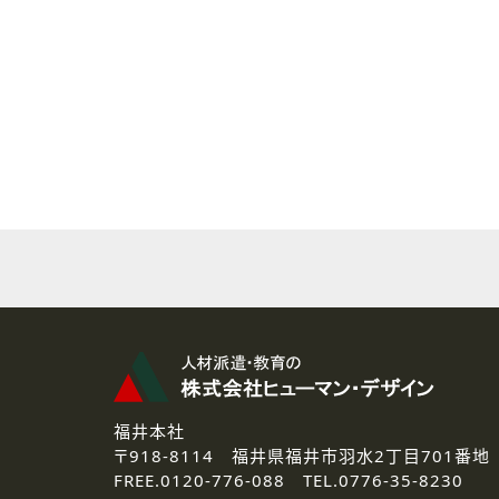
( 2 ) 派遣登録を希望される皆様
本登録に関するご連絡および本
なお、ご連絡手段は、電話・Ｅ
( 3 ) スタッフ派遣を検討され
お問い合わせの内容に回答す
なお、ご連絡手段は、電話・Ｅ
( 4 ) LEC福井南校「提携校
資料送付、受講相談に関するご
その他、お問い合わせの内容に
なお、ご連絡手段は、電話・Ｅ
2.個人情報の第三者提供
ご提供いただいた個人情報は、法
3.個人情報の取り扱いの委託
弊社の定める個人情報保護の評
福井本社
4.個人情報の開示等について
〒918-8114
福井県福井市羽水2丁目701番地
ご提供いただいた個人情報の開示
FREE.
0120-776-088 TEL.
0776-35-8230