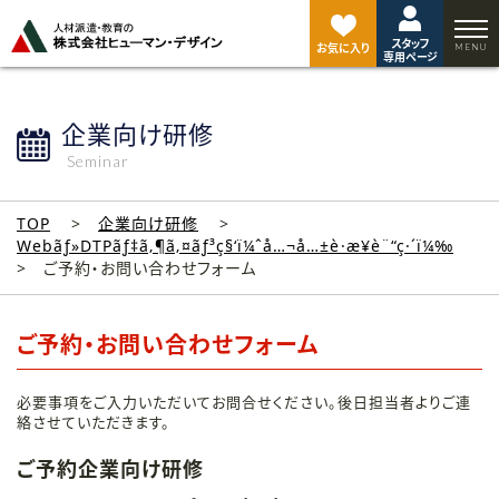
ペ
ー
スタッフ
ジ
お気に入り
専用ページ
ト
ッ
プ
企業向け研修
へ
Seminar
TOP
企業向け研修
Webãƒ»DTPãƒ‡ã‚¶ã‚¤ãƒ³ç§‘ï¼ˆå…¬å…±è·æ¥­è¨“ç·´ï¼‰
ご予約・お問い合わせフォーム
ご予約・お問い合わせフォーム
必要事項をご入力いただいてお問合せください。後日担当者よりご連
絡させていただきます。
ご予約企業向け研修