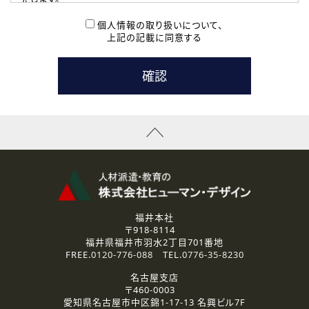
( 2 ) 派遣登録を希望される皆様
本登録に関するご連絡および本登録時の参考情報として利
個人情報の取り扱いについて、
用いたします。
上記の記載に同意する
なお、ご連絡手段は、電話・Ｅメールのいずれかの方法とい
たします。
( 3 ) スタッフ派遣を検討されている企業の皆様
お問い合わせの内容に回答するために利用いたします。
なお、ご連絡手段は、電話・Ｅメールのいずれかの方法とい
たします。
( 4 ) LEC福井南校「提携校］での講座受講を検討されている皆
様
資料送付、受講相談に関するご連絡のために利用いたしま
す。
その他、お問い合わせの内容に回答するために利用いたし
ます。
なお、ご連絡手段は、電話・Ｅメールのいずれかの方法とい
たします。
福井本社
〒918-8114
2.個人情報の第三者提供
福井県福井市羽水2丁目701番地
ご提供いただいた個人情報は、法令等の規定に従う場合を除き、
FREE.
0120-776-088
TEL.
0776-35-8230
ご本人の同意を得ずに第三者に提供することはありません。
名古屋支店
〒460-0003
3.個人情報の取り扱いの委託
愛知県名古屋市中区錦1-17-13 名興ビル7F
弊社の定める個人情報保護の評価基準を満たした委託先に、個