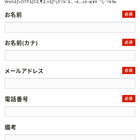
Webãƒ»DTPãƒ‡ã‚¶ã‚¤ãƒ³ç§‘ï¼ˆå…¬å…±è·æ¥­è¨“ç·´ï¼‰
お名前
必須
お名前(カナ)
必須
メールアドレス
必須
電話番号
必須
備考