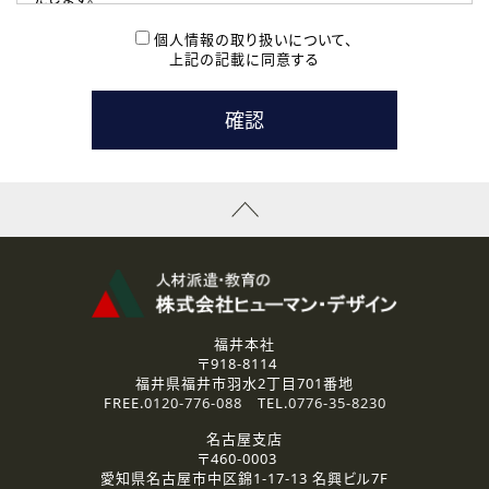
( 2 ) 派遣登録を希望される皆様
本登録に関するご連絡および本登録時の参考情報として利
個人情報の取り扱いについて、
用いたします。
上記の記載に同意する
なお、ご連絡手段は、電話・Ｅメールのいずれかの方法とい
たします。
( 3 ) スタッフ派遣を検討されている企業の皆様
お問い合わせの内容に回答するために利用いたします。
なお、ご連絡手段は、電話・Ｅメールのいずれかの方法とい
たします。
( 4 ) LEC福井南校「提携校］での講座受講を検討されている皆
様
資料送付、受講相談に関するご連絡のために利用いたしま
す。
その他、お問い合わせの内容に回答するために利用いたし
ます。
なお、ご連絡手段は、電話・Ｅメールのいずれかの方法とい
たします。
福井本社
〒918-8114
2.個人情報の第三者提供
福井県福井市羽水2丁目701番地
ご提供いただいた個人情報は、法令等の規定に従う場合を除き、
FREE.
0120-776-088
TEL.
0776-35-8230
ご本人の同意を得ずに第三者に提供することはありません。
名古屋支店
〒460-0003
3.個人情報の取り扱いの委託
愛知県名古屋市中区錦1-17-13 名興ビル7F
弊社の定める個人情報保護の評価基準を満たした委託先に、個