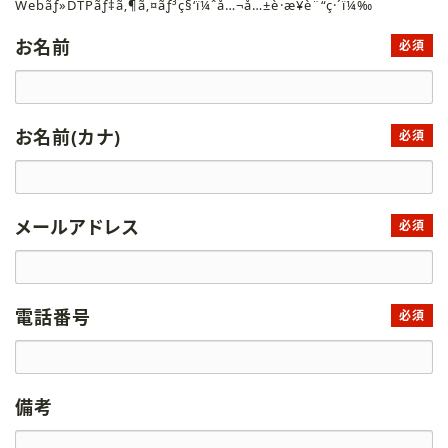
Webãƒ»DTPãƒ‡ã‚¶ã‚¤ãƒ³ç§‘ï¼ˆå…¬å…±è·æ¥­è¨“ç·´ï¼‰
お名前
必須
お名前(カナ)
必須
メールアドレス
必須
電話番号
必須
備考