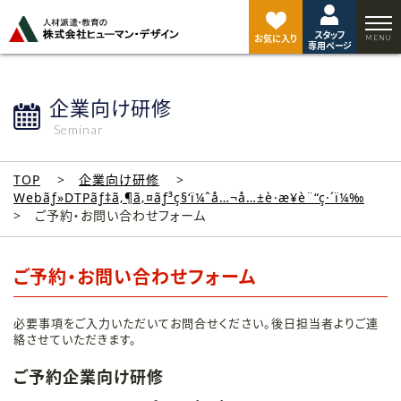
ペ
ー
スタッフ
ジ
お気に入り
専用ページ
ト
ッ
プ
企業向け研修
へ
Seminar
TOP
企業向け研修
Webãƒ»DTPãƒ‡ã‚¶ã‚¤ãƒ³ç§‘ï¼ˆå…¬å…±è·æ¥­è¨“ç·´ï¼‰
ご予約・お問い合わせフォーム
ご予約・お問い合わせフォーム
必要事項をご入力いただいてお問合せください。後日担当者よりご連
絡させていただきます。
ご予約企業向け研修