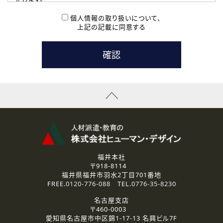
( 2 ) 派遣登録を希望される皆様
本登録に関するご連絡および本登録時の参考情報として利
個人情報の取り扱いについて、
用いたします。
上記の記載に同意する
なお、ご連絡手段は、電話・Ｅメールのいずれかの方法とい
たします。
( 3 ) スタッフ派遣を検討されている企業の皆様
お問い合わせの内容に回答するために利用いたします。
なお、ご連絡手段は、電話・Ｅメールのいずれかの方法とい
たします。
( 4 ) LEC福井南校「提携校］での講座受講を検討されている皆
様
資料送付、受講相談に関するご連絡のために利用いたしま
す。
その他、お問い合わせの内容に回答するために利用いたし
ます。
なお、ご連絡手段は、電話・Ｅメールのいずれかの方法とい
たします。
福井本社
〒918-8114
2.個人情報の第三者提供
福井県福井市羽水2丁目701番地
ご提供いただいた個人情報は、法令等の規定に従う場合を除き、
FREE.
0120-776-088
TEL.
0776-35-8230
ご本人の同意を得ずに第三者に提供することはありません。
名古屋支店
〒460-0003
3.個人情報の取り扱いの委託
愛知県名古屋市中区錦1-17-13 名興ビル7F
弊社の定める個人情報保護の評価基準を満たした委託先に、個