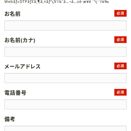
Webãƒ»DTPãƒ‡ã‚¶ã‚¤ãƒ³ç§‘ï¼ˆå…¬å…±è·æ¥­è¨“ç·´ï¼‰
お名前
必須
お名前(カナ)
必須
メールアドレス
必須
電話番号
必須
備考