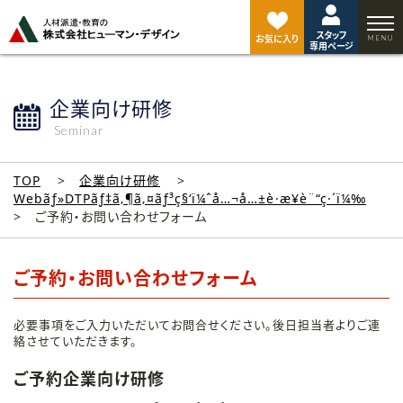
ペ
ー
スタッフ
ジ
お気に入り
専用ページ
ト
ッ
プ
企業向け研修
へ
Seminar
TOP
企業向け研修
Webãƒ»DTPãƒ‡ã‚¶ã‚¤ãƒ³ç§‘ï¼ˆå…¬å…±è·æ¥­è¨“ç·´ï¼‰
ご予約・お問い合わせフォーム
ご予約・お問い合わせフォーム
必要事項をご入力いただいてお問合せください。後日担当者よりご連
絡させていただきます。
ご予約企業向け研修