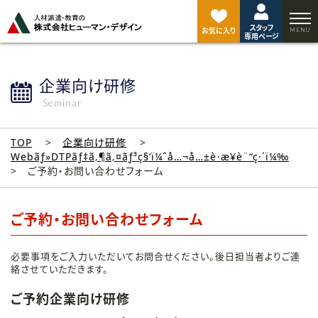
ペ
ー
スタッフ
ジ
お気に入り
専用ページ
ト
ッ
プ
企業向け研修
へ
Seminar
TOP
企業向け研修
Webãƒ»DTPãƒ‡ã‚¶ã‚¤ãƒ³ç§‘ï¼ˆå…¬å…±è·æ¥­è¨“ç·´ï¼‰
ご予約・お問い合わせフォーム
ご予約・お問い合わせフォーム
必要事項をご入力いただいてお問合せください。後日担当者よりご連
絡させていただきます。
ご予約企業向け研修