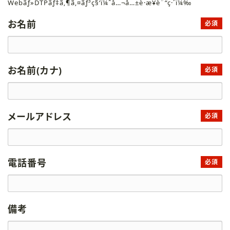
Webãƒ»DTPãƒ‡ã‚¶ã‚¤ãƒ³ç§‘ï¼ˆå…¬å…±è·æ¥­è¨“ç·´ï¼‰
お名前
必須
お名前(カナ)
必須
メールアドレス
必須
電話番号
必須
備考