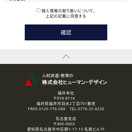
( 2 ) 派遣登録を希望される皆様
本登録に関するご連絡および本登録時の参考情報として利
個人情報の取り扱いについて、
用いたします。
上記の記載に同意する
なお、ご連絡手段は、電話・Ｅメールのいずれかの方法とい
たします。
( 3 ) スタッフ派遣を検討されている企業の皆様
お問い合わせの内容に回答するために利用いたします。
なお、ご連絡手段は、電話・Ｅメールのいずれかの方法とい
たします。
( 4 ) LEC福井南校「提携校］での講座受講を検討されている皆
様
資料送付、受講相談に関するご連絡のために利用いたしま
す。
その他、お問い合わせの内容に回答するために利用いたし
ます。
なお、ご連絡手段は、電話・Ｅメールのいずれかの方法とい
たします。
福井本社
〒918-8114
2.個人情報の第三者提供
福井県福井市羽水2丁目701番地
ご提供いただいた個人情報は、法令等の規定に従う場合を除き、
FREE.
0120-776-088
TEL.
0776-35-8230
ご本人の同意を得ずに第三者に提供することはありません。
名古屋支店
〒460-0003
3.個人情報の取り扱いの委託
愛知県名古屋市中区錦1-17-13 名興ビル7F
弊社の定める個人情報保護の評価基準を満たした委託先に、個