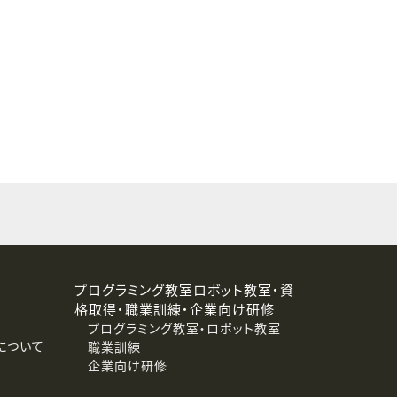
することはありません。
プログラミング教室ロボット教室・資
格取得・職業訓練・企業向け研修
プログラミング教室・ロボット教室
について
職業訓練
企業向け研修
消去および第三者への提供停止）