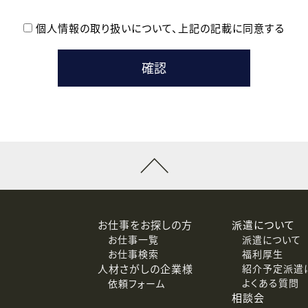
個人情報の取り扱いについて、
上記の記載に同意する
登録時の参考情報として利用いたします。
メールのいずれかの方法といたします。
ている企業の皆様
るために利用いたします。
メールのいずれかの方法といたします。
］での講座受講を検討されている皆様
連絡のために利用いたします。
回答するために利用いたします。
メールのいずれかの方法といたします。
令等の規定に従う場合を除き、ご本人の同意を得ずに第三者に提供
お仕事をお探しの方
派遣について
お仕事一覧
派遣について
価基準を満たした委託先に、個人情報を委託する場合があります。
お仕事検索
福利厚生
人材さがしの企業様
紹介予定派遣
よくある質問
依頼フォーム
等（利用目的の通知、開示、訂正、追加または削除、利用の停止、
相談会