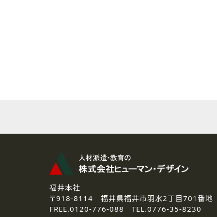
( 2 ) 派遣登録を希望される皆様
本登録に関するご連絡および本
なお、ご連絡手段は、電話・Ｅ
( 3 ) スタッフ派遣を検討され
お問い合わせの内容に回答す
なお、ご連絡手段は、電話・Ｅ
( 4 ) LEC福井南校「提携校
資料送付、受講相談に関するご
その他、お問い合わせの内容に
なお、ご連絡手段は、電話・Ｅ
2.個人情報の第三者提供
ご提供いただいた個人情報は、法
3.個人情報の取り扱いの委託
弊社の定める個人情報保護の評
福井本社
4.個人情報の開示等について
〒918-8114
福井県福井市羽水2丁目701番地
ご提供いただいた個人情報の開示
FREE.
0120-776-088 TEL.
0776-35-8230