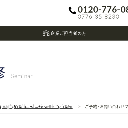
0120-776-0
0776-35-8230
企業ご担当者の方
修
Seminar
‚¤ãƒ³ç§‘ï¼ˆå…¬å…±è·æ¥­è¨“ç·´ï¼‰
ご予約・お問い合わせ