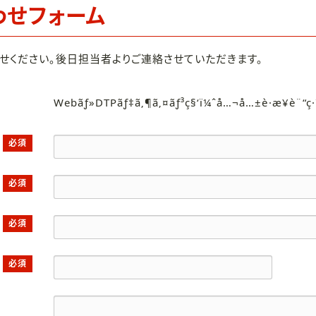
わせフォーム
せください。後日担当者よりご連絡させていただきます。
Webãƒ»DTPãƒ‡ã‚¶ã‚¤ãƒ³ç§‘ï¼ˆå…¬å…±è·æ¥­è¨“ç
必須
必須
必須
必須