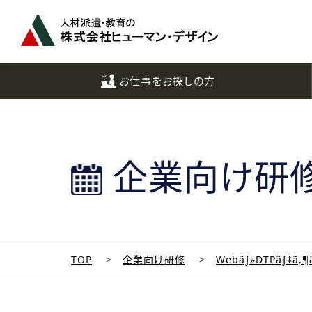
ペ
ー
ジ
ト
ッ
お仕事をお探しの方
プ
へ
企業向け研
TOP
企業向け研修
Webãƒ»DTPãƒ‡ã‚¶ã