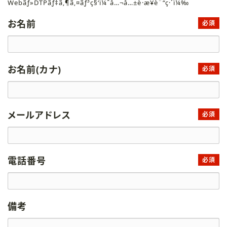
Webãƒ»DTPãƒ‡ã‚¶ã‚¤ãƒ³ç§‘ï¼ˆå…¬å…±è·æ¥­è¨“ç·´ï¼‰
お名前
必須
お名前(カナ)
必須
メールアドレス
必須
電話番号
必須
備考