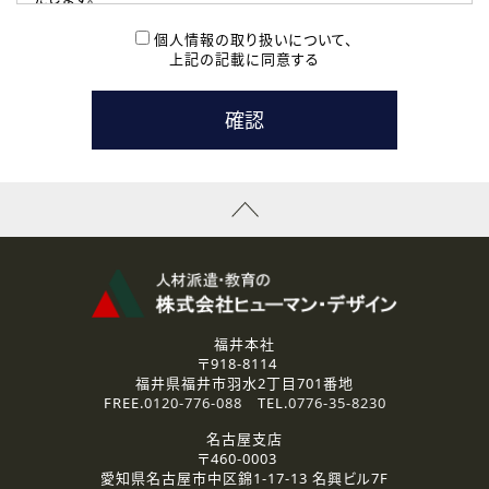
( 2 ) 派遣登録を希望される皆様
本登録に関するご連絡および本登録時の参考情報として利
個人情報の取り扱いについて、
用いたします。
上記の記載に同意する
なお、ご連絡手段は、電話・Ｅメールのいずれかの方法とい
たします。
( 3 ) スタッフ派遣を検討されている企業の皆様
お問い合わせの内容に回答するために利用いたします。
なお、ご連絡手段は、電話・Ｅメールのいずれかの方法とい
たします。
( 4 ) LEC福井南校「提携校］での講座受講を検討されている皆
様
資料送付、受講相談に関するご連絡のために利用いたしま
す。
その他、お問い合わせの内容に回答するために利用いたし
ます。
なお、ご連絡手段は、電話・Ｅメールのいずれかの方法とい
たします。
福井本社
〒918-8114
2.個人情報の第三者提供
福井県福井市羽水2丁目701番地
ご提供いただいた個人情報は、法令等の規定に従う場合を除き、
FREE.
0120-776-088
TEL.
0776-35-8230
ご本人の同意を得ずに第三者に提供することはありません。
名古屋支店
〒460-0003
3.個人情報の取り扱いの委託
愛知県名古屋市中区錦1-17-13 名興ビル7F
弊社の定める個人情報保護の評価基準を満たした委託先に、個