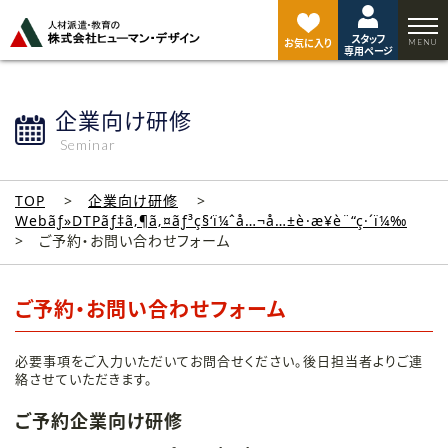
ペ
ー
スタッフ
ジ
お気に入り
専用ページ
ト
ッ
プ
企業向け研修
へ
Seminar
TOP
企業向け研修
Webãƒ»DTPãƒ‡ã‚¶ã‚¤ãƒ³ç§‘ï¼ˆå…¬å…±è·æ¥­è¨“ç·´ï¼‰
ご予約・お問い合わせフォーム
ご予約・お問い合わせフォーム
必要事項をご入力いただいてお問合せください。後日担当者よりご連
絡させていただきます。
ご予約企業向け研修