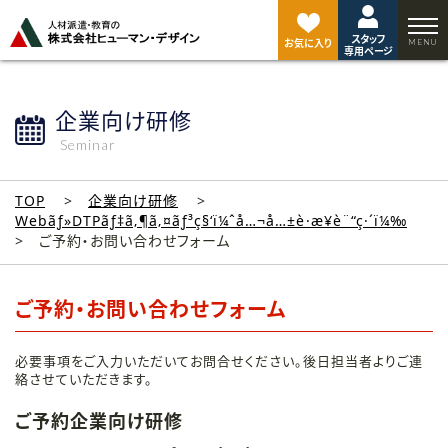
ペ
ー
スタッフ
ジ
お気に入り
専用ページ
ト
ッ
プ
企業向け研修
へ
Seminar
TOP
企業向け研修
Webãƒ»DTPãƒ‡ã‚¶ã‚¤ãƒ³ç§‘ï¼ˆå…¬å…±è·æ¥­è¨“ç·´ï¼‰
ご予約・お問い合わせフォーム
ご予約・お問い合わせフォーム
必要事項をご入力いただいてお問合せください。後日担当者よりご連
絡させていただきます。
ご予約企業向け研修