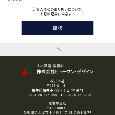
( 2 ) 派遣登録を希望される皆様
本登録に関するご連絡および本登録時の参考情報として利
個人情報の取り扱いについて、
用いたします。
上記の記載に同意する
なお、ご連絡手段は、電話・Ｅメールのいずれかの方法とい
たします。
( 3 ) スタッフ派遣を検討されている企業の皆様
お問い合わせの内容に回答するために利用いたします。
なお、ご連絡手段は、電話・Ｅメールのいずれかの方法とい
たします。
( 4 ) LEC福井南校「提携校］での講座受講を検討されている皆
様
資料送付、受講相談に関するご連絡のために利用いたしま
す。
その他、お問い合わせの内容に回答するために利用いたし
ます。
なお、ご連絡手段は、電話・Ｅメールのいずれかの方法とい
たします。
福井本社
〒918-8114
2.個人情報の第三者提供
福井県福井市羽水2丁目701番地
ご提供いただいた個人情報は、法令等の規定に従う場合を除き、
FREE.
0120-776-088
TEL.
0776-35-8230
ご本人の同意を得ずに第三者に提供することはありません。
名古屋支店
〒460-0003
3.個人情報の取り扱いの委託
愛知県名古屋市中区錦1-17-13 名興ビル7F
弊社の定める個人情報保護の評価基準を満たした委託先に、個