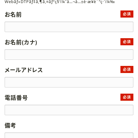
Webãƒ»DTPãƒ‡ã‚¶ã‚¤ãƒ³ç§‘ï¼ˆå…¬å…±è·æ¥­è¨“ç·´ï¼‰
お名前
必須
お名前(カナ)
必須
メールアドレス
必須
電話番号
必須
備考