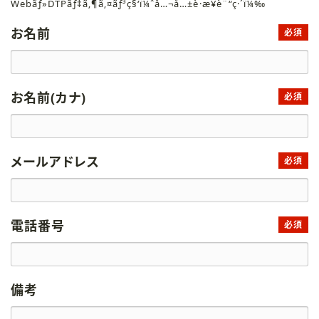
Webãƒ»DTPãƒ‡ã‚¶ã‚¤ãƒ³ç§‘ï¼ˆå…¬å…±è·æ¥­è¨“ç·´ï¼‰
お名前
必須
お名前(カナ)
必須
メールアドレス
必須
電話番号
必須
備考