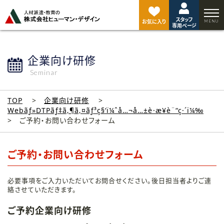
ペ
ー
スタッフ
ジ
お気に入り
専用ページ
ト
ッ
プ
企業向け研修
へ
Seminar
TOP
企業向け研修
Webãƒ»DTPãƒ‡ã‚¶ã‚¤ãƒ³ç§‘ï¼ˆå…¬å…±è·æ¥­è¨“ç·´ï¼‰
ご予約・お問い合わせフォーム
ご予約・お問い合わせフォーム
必要事項をご入力いただいてお問合せください。後日担当者よりご連
絡させていただきます。
ご予約企業向け研修