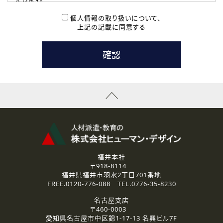
( 2 ) 派遣登録を希望される皆様
本登録に関するご連絡および本登録時の参考情報として利
個人情報の取り扱いについて、
用いたします。
上記の記載に同意する
なお、ご連絡手段は、電話・Ｅメールのいずれかの方法とい
たします。
( 3 ) スタッフ派遣を検討されている企業の皆様
お問い合わせの内容に回答するために利用いたします。
なお、ご連絡手段は、電話・Ｅメールのいずれかの方法とい
たします。
( 4 ) LEC福井南校「提携校］での講座受講を検討されている皆
様
資料送付、受講相談に関するご連絡のために利用いたしま
す。
その他、お問い合わせの内容に回答するために利用いたし
ます。
なお、ご連絡手段は、電話・Ｅメールのいずれかの方法とい
たします。
福井本社
〒918-8114
2.個人情報の第三者提供
福井県福井市羽水2丁目701番地
ご提供いただいた個人情報は、法令等の規定に従う場合を除き、
FREE.
0120-776-088
TEL.
0776-35-8230
ご本人の同意を得ずに第三者に提供することはありません。
名古屋支店
〒460-0003
3.個人情報の取り扱いの委託
愛知県名古屋市中区錦1-17-13 名興ビル7F
弊社の定める個人情報保護の評価基準を満たした委託先に、個