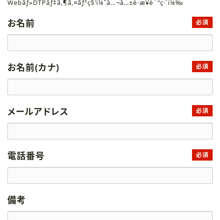
Webãƒ»DTPãƒ‡ã‚¶ã‚¤ãƒ³ç§‘ï¼ˆå…¬å…±è·æ¥­è¨“ç·´ï¼‰
お名前
必須
お名前(カナ)
必須
メールアドレス
必須
電話番号
必須
備考