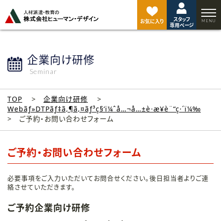
ペ
ー
スタッフ
ジ
お気に入り
専用ページ
ト
ッ
プ
企業向け研修
へ
Seminar
TOP
企業向け研修
Webãƒ»DTPãƒ‡ã‚¶ã‚¤ãƒ³ç§‘ï¼ˆå…¬å…±è·æ¥­è¨“ç·´ï¼‰
ご予約・お問い合わせフォーム
ご予約・お問い合わせフォーム
必要事項をご入力いただいてお問合せください。後日担当者よりご連
絡させていただきます。
ご予約企業向け研修