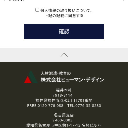
( 2 ) 派遣登録を希望される皆様
本登録に関するご連絡および本登録時の参考情報として利
個人情報の取り扱いについて、
用いたします。
上記の記載に同意する
なお、ご連絡手段は、電話・Ｅメールのいずれかの方法とい
たします。
( 3 ) スタッフ派遣を検討されている企業の皆様
お問い合わせの内容に回答するために利用いたします。
なお、ご連絡手段は、電話・Ｅメールのいずれかの方法とい
たします。
( 4 ) LEC福井南校「提携校］での講座受講を検討されている皆
様
資料送付、受講相談に関するご連絡のために利用いたしま
す。
その他、お問い合わせの内容に回答するために利用いたし
ます。
なお、ご連絡手段は、電話・Ｅメールのいずれかの方法とい
たします。
福井本社
〒918-8114
2.個人情報の第三者提供
福井県福井市羽水2丁目701番地
ご提供いただいた個人情報は、法令等の規定に従う場合を除き、
FREE.
0120-776-088
TEL.
0776-35-8230
ご本人の同意を得ずに第三者に提供することはありません。
名古屋支店
〒460-0003
3.個人情報の取り扱いの委託
愛知県名古屋市中区錦1-17-13 名興ビル7F
弊社の定める個人情報保護の評価基準を満たした委託先に、個