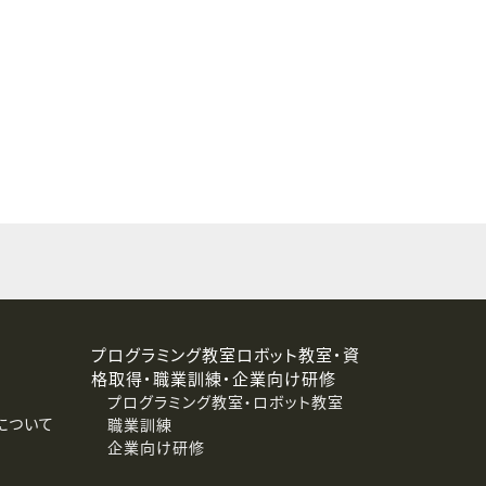
することはありません。
プログラミング教室ロボット教室・資
格取得・職業訓練・企業向け研修
プログラミング教室・ロボット教室
について
職業訓練
企業向け研修
消去および第三者への提供停止）