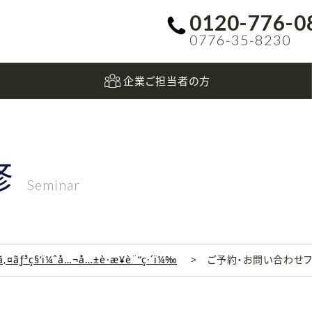
0120-776-0
0776-35-8230
企業ご担当者の方
修
Seminar
‚¤ãƒ³ç§‘ï¼ˆå…¬å…±è·æ¥­è¨“ç·´ï¼‰
ご予約・お問い合わせ