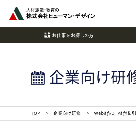
ペ
ー
ジ
ト
ッ
お仕事をお探しの方
プ
へ
企業向け研
TOP
企業向け研修
Webãƒ»DTPãƒ‡ã‚¶ã