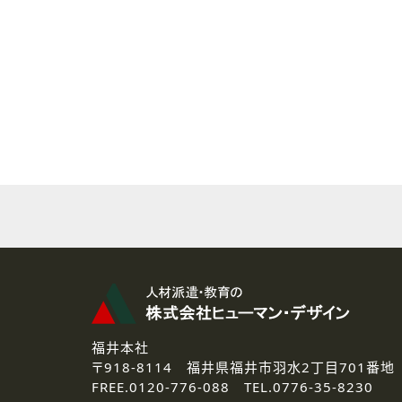
( 2 ) 派遣登録を希望される皆様
本登録に関するご連絡および本
なお、ご連絡手段は、電話・Ｅ
( 3 ) スタッフ派遣を検討され
お問い合わせの内容に回答す
なお、ご連絡手段は、電話・Ｅ
( 4 ) LEC福井南校「提携校
資料送付、受講相談に関するご
その他、お問い合わせの内容に
なお、ご連絡手段は、電話・Ｅ
2.個人情報の第三者提供
ご提供いただいた個人情報は、法
3.個人情報の取り扱いの委託
弊社の定める個人情報保護の評
福井本社
4.個人情報の開示等について
〒918-8114
福井県福井市羽水2丁目701番地
ご提供いただいた個人情報の開示
FREE.
0120-776-088 TEL.
0776-35-8230