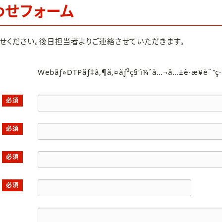
わせフォーム
せください。後日担当者よりご連絡させていただきます。
Webãƒ»DTPãƒ‡ã‚¶ã‚¤ãƒ³ç§‘ï¼ˆå…¬å…±è·æ¥­è¨“ç
必須
必須
必須
必須