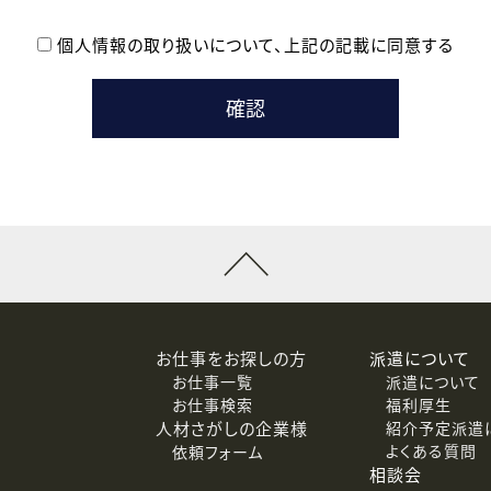
個人情報の取り扱いについて、
上記の記載に同意する
登録時の参考情報として利用いたします。
メールのいずれかの方法といたします。
ている企業の皆様
るために利用いたします。
メールのいずれかの方法といたします。
］での講座受講を検討されている皆様
連絡のために利用いたします。
回答するために利用いたします。
メールのいずれかの方法といたします。
令等の規定に従う場合を除き、ご本人の同意を得ずに第三者に提供
お仕事をお探しの方
派遣について
お仕事一覧
派遣について
価基準を満たした委託先に、個人情報を委託する場合があります。
お仕事検索
福利厚生
人材さがしの企業様
紹介予定派遣
よくある質問
依頼フォーム
等（利用目的の通知、開示、訂正、追加または削除、利用の停止、
相談会