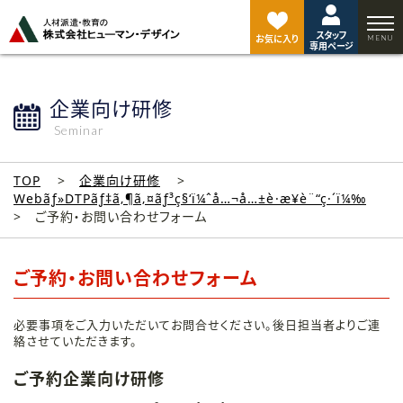
ペ
ー
スタッフ
ジ
お気に入り
専用ページ
ト
ッ
プ
企業向け研修
へ
Seminar
TOP
企業向け研修
Webãƒ»DTPãƒ‡ã‚¶ã‚¤ãƒ³ç§‘ï¼ˆå…¬å…±è·æ¥­è¨“ç·´ï¼‰
ご予約・お問い合わせフォーム
ご予約・お問い合わせフォーム
必要事項をご入力いただいてお問合せください。後日担当者よりご連
絡させていただきます。
ご予約企業向け研修