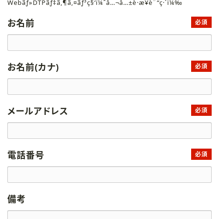
Webãƒ»DTPãƒ‡ã‚¶ã‚¤ãƒ³ç§‘ï¼ˆå…¬å…±è·æ¥­è¨“ç·´ï¼‰
お名前
必須
お名前(カナ)
必須
メールアドレス
必須
電話番号
必須
備考