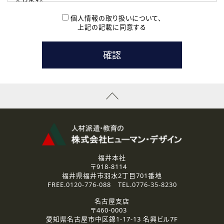
( 2 ) 派遣登録を希望される皆様
本登録に関するご連絡および本登録時の参考情報として利
個人情報の取り扱いについて、
用いたします。
上記の記載に同意する
なお、ご連絡手段は、電話・Ｅメールのいずれかの方法とい
たします。
( 3 ) スタッフ派遣を検討されている企業の皆様
お問い合わせの内容に回答するために利用いたします。
なお、ご連絡手段は、電話・Ｅメールのいずれかの方法とい
たします。
( 4 ) LEC福井南校「提携校］での講座受講を検討されている皆
様
資料送付、受講相談に関するご連絡のために利用いたしま
す。
その他、お問い合わせの内容に回答するために利用いたし
ます。
なお、ご連絡手段は、電話・Ｅメールのいずれかの方法とい
たします。
福井本社
〒918-8114
2.個人情報の第三者提供
福井県福井市羽水2丁目701番地
ご提供いただいた個人情報は、法令等の規定に従う場合を除き、
FREE.
0120-776-088
TEL.
0776-35-8230
ご本人の同意を得ずに第三者に提供することはありません。
名古屋支店
〒460-0003
3.個人情報の取り扱いの委託
愛知県名古屋市中区錦1-17-13 名興ビル7F
弊社の定める個人情報保護の評価基準を満たした委託先に、個