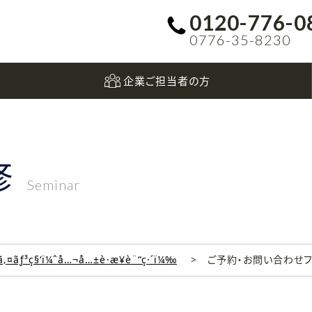
0120-776-0
0776-35-8230
企業ご担当者の方
修
Seminar
‚¤ãƒ³ç§‘ï¼ˆå…¬å…±è·æ¥­è¨“ç·´ï¼‰
ご予約・お問い合わせ