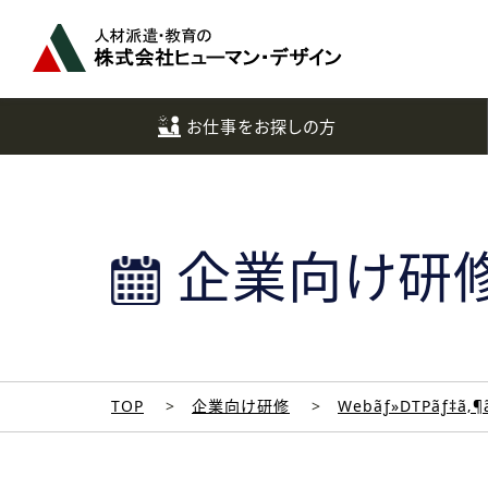
ペ
ー
ジ
ト
ッ
お仕事をお探しの方
プ
へ
企業向け研
TOP
企業向け研修
Webãƒ»DTPãƒ‡ã‚¶ã