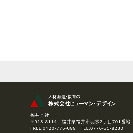
( 2 ) 派遣登録を希望される皆様
本登録に関するご連絡および本
なお、ご連絡手段は、電話・Ｅ
( 3 ) スタッフ派遣を検討され
お問い合わせの内容に回答す
なお、ご連絡手段は、電話・Ｅ
( 4 ) LEC福井南校「提携校
資料送付、受講相談に関するご
その他、お問い合わせの内容に
なお、ご連絡手段は、電話・Ｅ
2.個人情報の第三者提供
ご提供いただいた個人情報は、法
3.個人情報の取り扱いの委託
弊社の定める個人情報保護の評
福井本社
4.個人情報の開示等について
〒918-8114
福井県福井市羽水2丁目701番地
ご提供いただいた個人情報の開示
FREE.
0120-776-088 TEL.
0776-35-8230