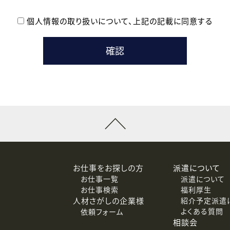
個人情報の取り扱いについて、
上記の記載に同意する
登録時の参考情報として利用いたします。
メールのいずれかの方法といたします。
ている企業の皆様
るために利用いたします。
メールのいずれかの方法といたします。
］での講座受講を検討されている皆様
連絡のために利用いたします。
回答するために利用いたします。
メールのいずれかの方法といたします。
令等の規定に従う場合を除き、ご本人の同意を得ずに第三者に提供
お仕事をお探しの方
派遣について
お仕事一覧
派遣について
価基準を満たした委託先に、個人情報を委託する場合があります。
お仕事検索
福利厚生
人材さがしの企業様
紹介予定派遣
よくある質問
依頼フォーム
等（利用目的の通知、開示、訂正、追加または削除、利用の停止、
相談会