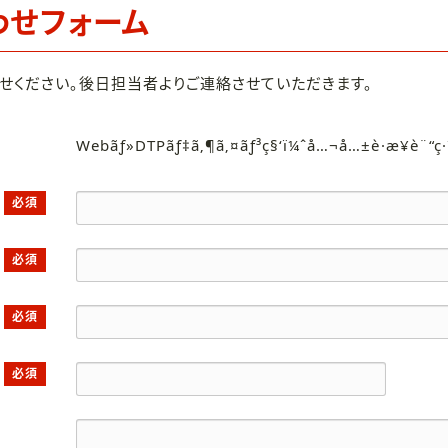
わせフォーム
せください。後日担当者よりご連絡させていただきます。
Webãƒ»DTPãƒ‡ã‚¶ã‚¤ãƒ³ç§‘ï¼ˆå…¬å…±è·æ¥­è¨“ç
必須
必須
必須
必須