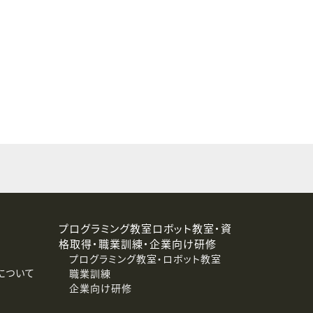
することはありません。
プログラミング教室ロボット教室・資
格取得・職業訓練・企業向け研修
プログラミング教室・ロボット教室
について
職業訓練
企業向け研修
消去および第三者への提供停止）