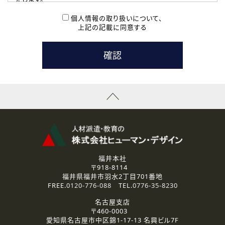
( 2 ) 派遣登録を希望される皆様
本登録に関するご連絡および本登録時の参考情報として利
個人情報の取り扱いについて、
用いたします。
上記の記載に同意する
なお、ご連絡手段は、電話・Ｅメールのいずれかの方法とい
たします。
( 3 ) スタッフ派遣を検討されている企業の皆様
お問い合わせの内容に回答するために利用いたします。
なお、ご連絡手段は、電話・Ｅメールのいずれかの方法とい
たします。
( 4 ) LEC福井南校「提携校］での講座受講を検討されている皆
様
資料送付、受講相談に関するご連絡のために利用いたしま
す。
その他、お問い合わせの内容に回答するために利用いたし
ます。
なお、ご連絡手段は、電話・Ｅメールのいずれかの方法とい
たします。
福井本社
〒918-8114
2.個人情報の第三者提供
福井県福井市羽水2丁目701番地
ご提供いただいた個人情報は、法令等の規定に従う場合を除き、
FREE.
0120-776-088
TEL.
0776-35-8230
ご本人の同意を得ずに第三者に提供することはありません。
名古屋支店
〒460-0003
3.個人情報の取り扱いの委託
愛知県名古屋市中区錦1-17-13 名興ビル7F
弊社の定める個人情報保護の評価基準を満たした委託先に、個