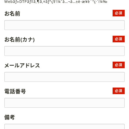
Webãƒ»DTPãƒ‡ã‚¶ã‚¤ãƒ³ç§‘ï¼ˆå…¬å…±è·æ¥­è¨“ç·´ï¼‰
お名前
必須
お名前(カナ)
必須
メールアドレス
必須
電話番号
必須
備考