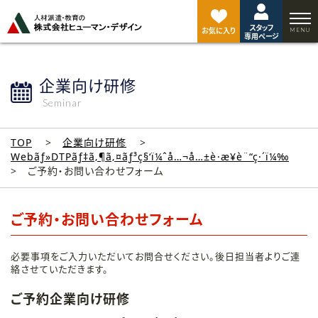
ペ
ー
スタッフ
ジ
お気に入り
専用ページ
ト
ッ
プ
企業向け研修
へ
Seminar
TOP
企業向け研修
Webãƒ»DTPãƒ‡ã‚¶ã‚¤ãƒ³ç§‘ï¼ˆå…¬å…±è·æ¥­è¨“ç·´ï¼‰
ご予約・お問い合わせフォーム
ご予約・お問い合わせフォーム
必要事項をご入力いただいてお問合せください。後日担当者よりご連
絡させていただきます。
ご予約企業向け研修