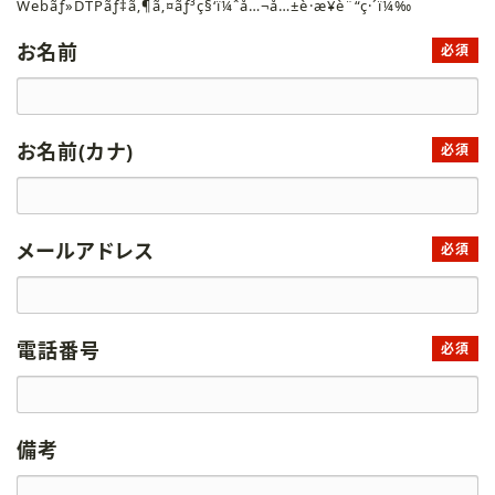
Webãƒ»DTPãƒ‡ã‚¶ã‚¤ãƒ³ç§‘ï¼ˆå…¬å…±è·æ¥­è¨“ç·´ï¼‰
お名前
必須
お名前(カナ)
必須
メールアドレス
必須
電話番号
必須
備考