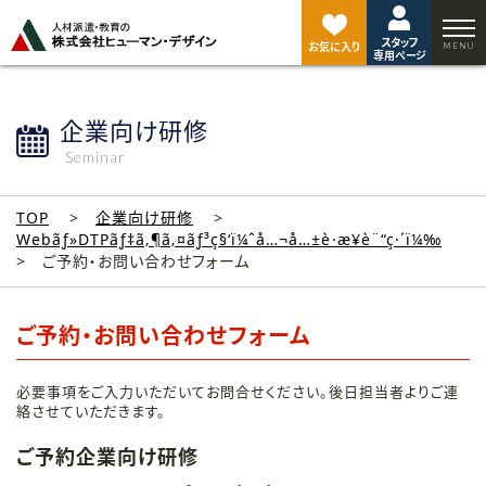
ペ
ー
スタッフ
ジ
お気に入り
専用ページ
ト
ッ
プ
企業向け研修
へ
Seminar
TOP
企業向け研修
Webãƒ»DTPãƒ‡ã‚¶ã‚¤ãƒ³ç§‘ï¼ˆå…¬å…±è·æ¥­è¨“ç·´ï¼‰
ご予約・お問い合わせフォーム
ご予約・お問い合わせフォーム
必要事項をご入力いただいてお問合せください。後日担当者よりご連
絡させていただきます。
ご予約企業向け研修