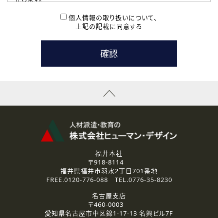
( 2 ) 派遣登録を希望される皆様
本登録に関するご連絡および本登録時の参考情報として利
個人情報の取り扱いについて、
用いたします。
上記の記載に同意する
なお、ご連絡手段は、電話・Ｅメールのいずれかの方法とい
たします。
( 3 ) スタッフ派遣を検討されている企業の皆様
お問い合わせの内容に回答するために利用いたします。
なお、ご連絡手段は、電話・Ｅメールのいずれかの方法とい
たします。
( 4 ) LEC福井南校「提携校］での講座受講を検討されている皆
様
資料送付、受講相談に関するご連絡のために利用いたしま
す。
その他、お問い合わせの内容に回答するために利用いたし
ます。
なお、ご連絡手段は、電話・Ｅメールのいずれかの方法とい
たします。
福井本社
〒918-8114
2.個人情報の第三者提供
福井県福井市羽水2丁目701番地
ご提供いただいた個人情報は、法令等の規定に従う場合を除き、
FREE.
0120-776-088
TEL.
0776-35-8230
ご本人の同意を得ずに第三者に提供することはありません。
名古屋支店
〒460-0003
3.個人情報の取り扱いの委託
愛知県名古屋市中区錦1-17-13 名興ビル7F
弊社の定める個人情報保護の評価基準を満たした委託先に、個