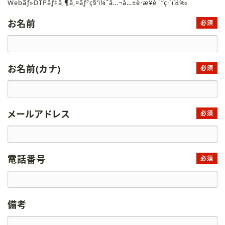
Webãƒ»DTPãƒ‡ã‚¶ã‚¤ãƒ³ç§‘ï¼ˆå…¬å…±è·æ¥­è¨“ç·´ï¼‰
お名前
必須
お名前(カナ)
必須
メールアドレス
必須
電話番号
必須
備考