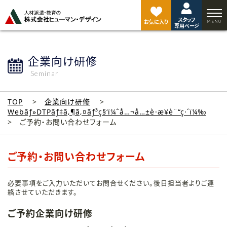
ペ
ー
スタッフ
ジ
お気に入り
専用ページ
ト
ッ
プ
企業向け研修
へ
Seminar
TOP
企業向け研修
Webãƒ»DTPãƒ‡ã‚¶ã‚¤ãƒ³ç§‘ï¼ˆå…¬å…±è·æ¥­è¨“ç·´ï¼‰
ご予約・お問い合わせフォーム
ご予約・お問い合わせフォーム
必要事項をご入力いただいてお問合せください。後日担当者よりご連
絡させていただきます。
ご予約企業向け研修