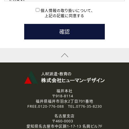
( 2 ) 派遣登録を希望される皆様
本登録に関するご連絡および本登録時の参考情報として利
個人情報の取り扱いについて、
用いたします。
上記の記載に同意する
なお、ご連絡手段は、電話・Ｅメールのいずれかの方法とい
たします。
( 3 ) スタッフ派遣を検討されている企業の皆様
お問い合わせの内容に回答するために利用いたします。
なお、ご連絡手段は、電話・Ｅメールのいずれかの方法とい
たします。
( 4 ) LEC福井南校「提携校］での講座受講を検討されている皆
様
資料送付、受講相談に関するご連絡のために利用いたしま
す。
その他、お問い合わせの内容に回答するために利用いたし
ます。
なお、ご連絡手段は、電話・Ｅメールのいずれかの方法とい
たします。
福井本社
〒918-8114
2.個人情報の第三者提供
福井県福井市羽水2丁目701番地
ご提供いただいた個人情報は、法令等の規定に従う場合を除き、
FREE.
0120-776-088
TEL.
0776-35-8230
ご本人の同意を得ずに第三者に提供することはありません。
名古屋支店
〒460-0003
3.個人情報の取り扱いの委託
愛知県名古屋市中区錦1-17-13 名興ビル7F
弊社の定める個人情報保護の評価基準を満たした委託先に、個