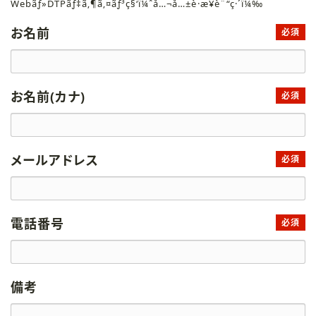
Webãƒ»DTPãƒ‡ã‚¶ã‚¤ãƒ³ç§‘ï¼ˆå…¬å…±è·æ¥­è¨“ç·´ï¼‰
お名前
必須
お名前(カナ)
必須
メールアドレス
必須
電話番号
必須
備考