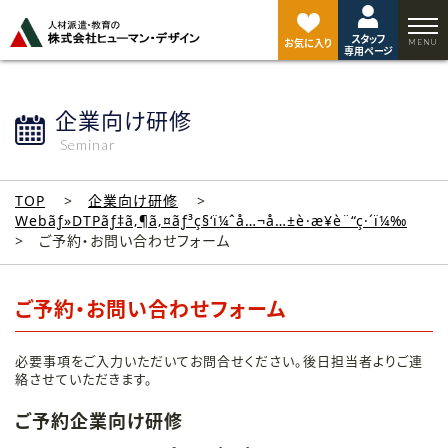
ペ
ー
スタッフ
ジ
お気に入り
専用ページ
ト
ッ
プ
企業向け研修
へ
Seminar
TOP
企業向け研修
Webãƒ»DTPãƒ‡ã‚¶ã‚¤ãƒ³ç§‘ï¼ˆå…¬å…±è·æ¥­è¨“ç·´ï¼‰
ご予約・お問い合わせフォーム
ご予約・お問い合わせフォーム
必要事項をご入力いただいてお問合せください。後日担当者よりご連
絡させていただきます。
ご予約企業向け研修