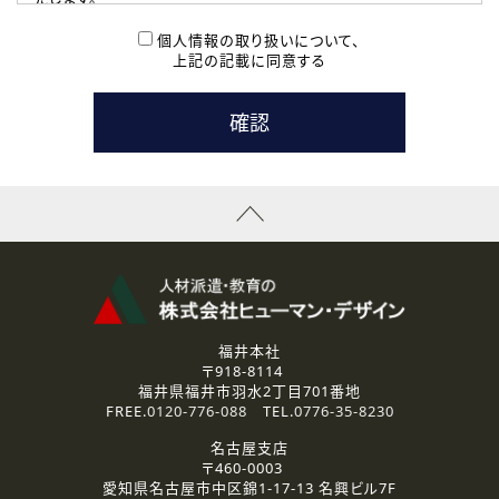
( 2 ) 派遣登録を希望される皆様
本登録に関するご連絡および本登録時の参考情報として利
個人情報の取り扱いについて、
用いたします。
上記の記載に同意する
なお、ご連絡手段は、電話・Ｅメールのいずれかの方法とい
たします。
( 3 ) スタッフ派遣を検討されている企業の皆様
お問い合わせの内容に回答するために利用いたします。
なお、ご連絡手段は、電話・Ｅメールのいずれかの方法とい
たします。
( 4 ) LEC福井南校「提携校］での講座受講を検討されている皆
様
資料送付、受講相談に関するご連絡のために利用いたしま
す。
その他、お問い合わせの内容に回答するために利用いたし
ます。
なお、ご連絡手段は、電話・Ｅメールのいずれかの方法とい
たします。
福井本社
〒918-8114
2.個人情報の第三者提供
福井県福井市羽水2丁目701番地
ご提供いただいた個人情報は、法令等の規定に従う場合を除き、
FREE.
0120-776-088
TEL.
0776-35-8230
ご本人の同意を得ずに第三者に提供することはありません。
名古屋支店
〒460-0003
3.個人情報の取り扱いの委託
愛知県名古屋市中区錦1-17-13 名興ビル7F
弊社の定める個人情報保護の評価基準を満たした委託先に、個