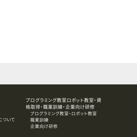
することはありません。
プログラミング教室ロボット教室・資
格取得・職業訓練・企業向け研修
プログラミング教室・ロボット教室
について
職業訓練
企業向け研修
消去および第三者への提供停止）