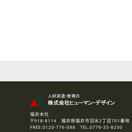
( 2 ) 派遣登録を希望される皆様
本登録に関するご連絡および本
なお、ご連絡手段は、電話・Ｅ
( 3 ) スタッフ派遣を検討され
お問い合わせの内容に回答す
なお、ご連絡手段は、電話・Ｅ
( 4 ) LEC福井南校「提携校
資料送付、受講相談に関するご
その他、お問い合わせの内容に
なお、ご連絡手段は、電話・Ｅ
2.個人情報の第三者提供
ご提供いただいた個人情報は、法
3.個人情報の取り扱いの委託
弊社の定める個人情報保護の評
福井本社
4.個人情報の開示等について
〒918-8114
福井県福井市羽水2丁目701番地
ご提供いただいた個人情報の開示
FREE.
0120-776-088 TEL.
0776-35-8230