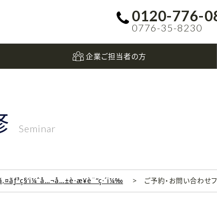
0120-776-0
0776-35-8230
企業ご担当者の方
修
Seminar
‚¤ãƒ³ç§‘ï¼ˆå…¬å…±è·æ¥­è¨“ç·´ï¼‰
ご予約・お問い合わせ