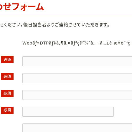
わせフォーム
せください。後日担当者よりご連絡させていただきます。
Webãƒ»DTPãƒ‡ã‚¶ã‚¤ãƒ³ç§‘ï¼ˆå…¬å…±è·æ¥­è¨“ç
必須
必須
必須
必須