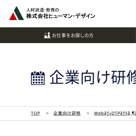
ペ
ー
ジ
ト
ッ
お仕事をお探しの方
プ
へ
企業向け研
TOP
企業向け研修
Webãƒ»DTPãƒ‡ã‚¶ã