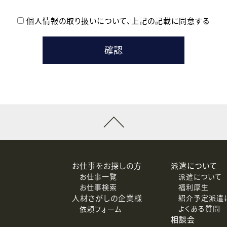
個人情報の取り扱いについて、
上記の記載に同意する
登録時の参考情報として利用いたします。
メールのいずれかの方法といたします。
ている企業の皆様
るために利用いたします。
メールのいずれかの方法といたします。
］での講座受講を検討されている皆様
連絡のために利用いたします。
回答するために利用いたします。
メールのいずれかの方法といたします。
令等の規定に従う場合を除き、ご本人の同意を得ずに第三者に提供
お仕事をお探しの方
派遣について
お仕事一覧
派遣について
価基準を満たした委託先に、個人情報を委託する場合があります。
お仕事検索
福利厚生
人材さがしの企業様
紹介予定派遣
よくある質問
依頼フォーム
等（利用目的の通知、開示、訂正、追加または削除、利用の停止、
相談会