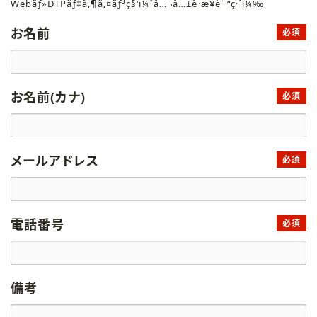
Webãƒ»DTPãƒ‡ã‚¶ã‚¤ãƒ³ç§‘ï¼ˆå…¬å…±è·æ¥­è¨“ç·´ï¼‰
お名前
必須
お名前(カナ)
必須
メールアドレス
必須
電話番号
必須
備考