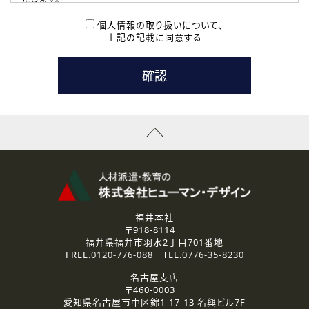
( 2 ) 派遣登録を希望される皆様
本登録に関するご連絡および本登録時の参考情報として利
個人情報の取り扱いについて、
用いたします。
上記の記載に同意する
なお、ご連絡手段は、電話・Ｅメールのいずれかの方法とい
たします。
( 3 ) スタッフ派遣を検討されている企業の皆様
お問い合わせの内容に回答するために利用いたします。
なお、ご連絡手段は、電話・Ｅメールのいずれかの方法とい
たします。
( 4 ) LEC福井南校「提携校］での講座受講を検討されている皆
様
資料送付、受講相談に関するご連絡のために利用いたしま
す。
その他、お問い合わせの内容に回答するために利用いたし
ます。
なお、ご連絡手段は、電話・Ｅメールのいずれかの方法とい
たします。
福井本社
〒918-8114
2.個人情報の第三者提供
福井県福井市羽水2丁目701番地
ご提供いただいた個人情報は、法令等の規定に従う場合を除き、
FREE.
0120-776-088
TEL.
0776-35-8230
ご本人の同意を得ずに第三者に提供することはありません。
名古屋支店
〒460-0003
3.個人情報の取り扱いの委託
愛知県名古屋市中区錦1-17-13 名興ビル7F
弊社の定める個人情報保護の評価基準を満たした委託先に、個