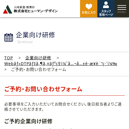
ペ
ー
スタッフ
ジ
お気に入り
専用ページ
ト
ッ
プ
企業向け研修
へ
Seminar
TOP
企業向け研修
Webãƒ»DTPãƒ‡ã‚¶ã‚¤ãƒ³ç§‘ï¼ˆå…¬å…±è·æ¥­è¨“ç·´ï¼‰
ご予約・お問い合わせフォーム
ご予約・お問い合わせフォーム
必要事項をご入力いただいてお問合せください。後日担当者よりご連
絡させていただきます。
ご予約企業向け研修