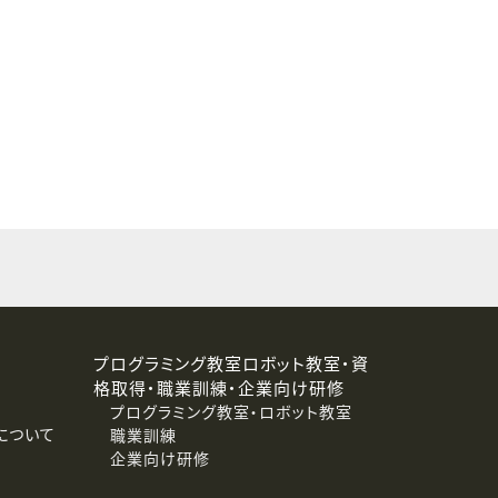
することはありません。
プログラミング教室ロボット教室・資
格取得・職業訓練・企業向け研修
プログラミング教室・ロボット教室
について
職業訓練
企業向け研修
消去および第三者への提供停止）