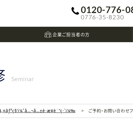
0120-776-0
0776-35-8230
企業ご担当者の方
修
Seminar
‚¤ãƒ³ç§‘ï¼ˆå…¬å…±è·æ¥­è¨“ç·´ï¼‰
ご予約・お問い合わせ