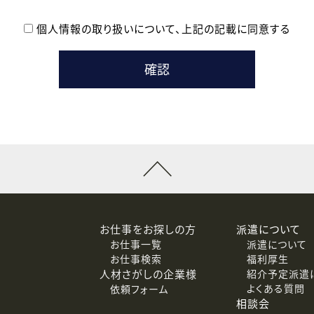
個人情報の取り扱いについて、
上記の記載に同意する
登録時の参考情報として利用いたします。
メールのいずれかの方法といたします。
ている企業の皆様
るために利用いたします。
メールのいずれかの方法といたします。
］での講座受講を検討されている皆様
連絡のために利用いたします。
回答するために利用いたします。
メールのいずれかの方法といたします。
令等の規定に従う場合を除き、ご本人の同意を得ずに第三者に提供
お仕事をお探しの方
派遣について
お仕事一覧
派遣について
価基準を満たした委託先に、個人情報を委託する場合があります。
お仕事検索
福利厚生
人材さがしの企業様
紹介予定派遣
よくある質問
依頼フォーム
等（利用目的の通知、開示、訂正、追加または削除、利用の停止、
相談会