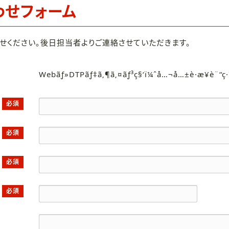
わせフォーム
せください。後日担当者よりご連絡させていただきます。
Webãƒ»DTPãƒ‡ã‚¶ã‚¤ãƒ³ç§‘ï¼ˆå…¬å…±è·æ¥­è¨“ç
必須
必須
必須
必須