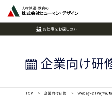
ペ
ー
ジ
ト
ッ
お仕事をお探しの方
プ
へ
企業向け研
TOP
企業向け研修
Webãƒ»DTPãƒ‡ã‚¶ã