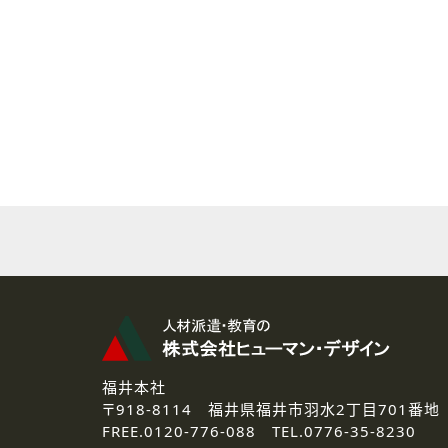
( 2 ) 派遣登録を希望される皆様
本登録に関するご連絡および本
なお、ご連絡手段は、電話・Ｅ
( 3 ) スタッフ派遣を検討され
お問い合わせの内容に回答す
なお、ご連絡手段は、電話・Ｅ
( 4 ) LEC福井南校「提携校
資料送付、受講相談に関するご
その他、お問い合わせの内容に
なお、ご連絡手段は、電話・Ｅ
2.個人情報の第三者提供
ご提供いただいた個人情報は、法
3.個人情報の取り扱いの委託
弊社の定める個人情報保護の評
福井本社
4.個人情報の開示等について
〒918-8114
福井県福井市羽水2丁目701番地
ご提供いただいた個人情報の開示
FREE.
0120-776-088 TEL.
0776-35-8230