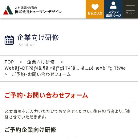
ペ
ー
スタッフ
ジ
お気に入り
専用ページ
ト
ッ
プ
企業向け研修
へ
Seminar
TOP
企業向け研修
Webãƒ»DTPãƒ‡ã‚¶ã‚¤ãƒ³ç§‘ï¼ˆå…¬å…±è·æ¥­è¨“ç·´ï¼‰
ご予約・お問い合わせフォーム
ご予約・お問い合わせフォーム
必要事項をご入力いただいてお問合せください。後日担当者よりご連
絡させていただきます。
ご予約企業向け研修