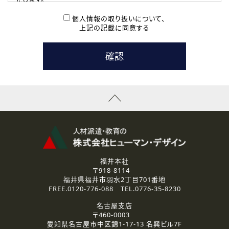
( 2 ) 派遣登録を希望される皆様
本登録に関するご連絡および本登録時の参考情報として利
個人情報の取り扱いについて、
用いたします。
上記の記載に同意する
なお、ご連絡手段は、電話・Ｅメールのいずれかの方法とい
たします。
( 3 ) スタッフ派遣を検討されている企業の皆様
お問い合わせの内容に回答するために利用いたします。
なお、ご連絡手段は、電話・Ｅメールのいずれかの方法とい
たします。
( 4 ) LEC福井南校「提携校］での講座受講を検討されている皆
様
資料送付、受講相談に関するご連絡のために利用いたしま
す。
その他、お問い合わせの内容に回答するために利用いたし
ます。
なお、ご連絡手段は、電話・Ｅメールのいずれかの方法とい
たします。
福井本社
〒918-8114
2.個人情報の第三者提供
福井県福井市羽水2丁目701番地
ご提供いただいた個人情報は、法令等の規定に従う場合を除き、
FREE.
0120-776-088
TEL.
0776-35-8230
ご本人の同意を得ずに第三者に提供することはありません。
名古屋支店
〒460-0003
3.個人情報の取り扱いの委託
愛知県名古屋市中区錦1-17-13 名興ビル7F
弊社の定める個人情報保護の評価基準を満たした委託先に、個