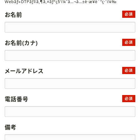
Webãƒ»DTPãƒ‡ã‚¶ã‚¤ãƒ³ç§‘ï¼ˆå…¬å…±è·æ¥­è¨“ç·´ï¼‰
お名前
必須
お名前(カナ)
必須
メールアドレス
必須
電話番号
必須
備考