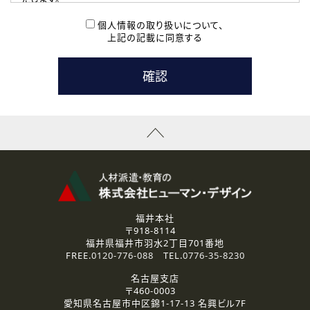
( 2 ) 派遣登録を希望される皆様
本登録に関するご連絡および本登録時の参考情報として利
個人情報の取り扱いについて、
用いたします。
上記の記載に同意する
なお、ご連絡手段は、電話・Ｅメールのいずれかの方法とい
たします。
( 3 ) スタッフ派遣を検討されている企業の皆様
お問い合わせの内容に回答するために利用いたします。
なお、ご連絡手段は、電話・Ｅメールのいずれかの方法とい
たします。
( 4 ) LEC福井南校「提携校］での講座受講を検討されている皆
様
資料送付、受講相談に関するご連絡のために利用いたしま
す。
その他、お問い合わせの内容に回答するために利用いたし
ます。
なお、ご連絡手段は、電話・Ｅメールのいずれかの方法とい
たします。
福井本社
〒918-8114
2.個人情報の第三者提供
福井県福井市羽水2丁目701番地
ご提供いただいた個人情報は、法令等の規定に従う場合を除き、
FREE.
0120-776-088
TEL.
0776-35-8230
ご本人の同意を得ずに第三者に提供することはありません。
名古屋支店
〒460-0003
3.個人情報の取り扱いの委託
愛知県名古屋市中区錦1-17-13 名興ビル7F
弊社の定める個人情報保護の評価基準を満たした委託先に、個