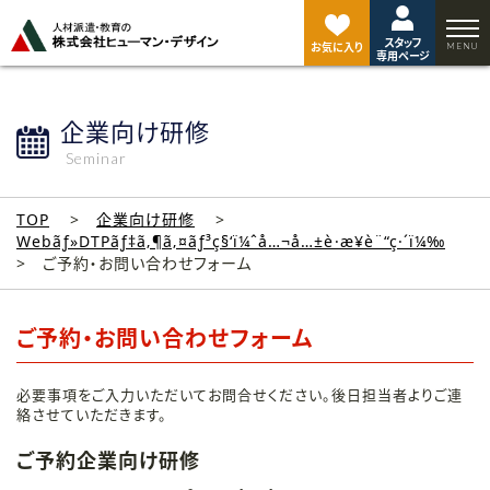
ペ
ー
スタッフ
ジ
お気に入り
専用ページ
ト
ッ
プ
企業向け研修
へ
Seminar
TOP
企業向け研修
Webãƒ»DTPãƒ‡ã‚¶ã‚¤ãƒ³ç§‘ï¼ˆå…¬å…±è·æ¥­è¨“ç·´ï¼‰
ご予約・お問い合わせフォーム
ご予約・お問い合わせフォーム
必要事項をご入力いただいてお問合せください。後日担当者よりご連
絡させていただきます。
ご予約企業向け研修