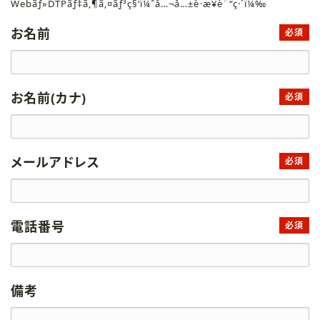
Webãƒ»DTPãƒ‡ã‚¶ã‚¤ãƒ³ç§‘ï¼ˆå…¬å…±è·æ¥­è¨“ç·´ï¼‰
お名前
必須
お名前(カナ)
必須
メールアドレス
必須
電話番号
必須
備考