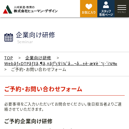
ペ
ー
スタッフ
ジ
お気に入り
専用ページ
ト
ッ
プ
企業向け研修
へ
Seminar
TOP
企業向け研修
Webãƒ»DTPãƒ‡ã‚¶ã‚¤ãƒ³ç§‘ï¼ˆå…¬å…±è·æ¥­è¨“ç·´ï¼‰
ご予約・お問い合わせフォーム
ご予約・お問い合わせフォーム
必要事項をご入力いただいてお問合せください。後日担当者よりご連
絡させていただきます。
ご予約企業向け研修