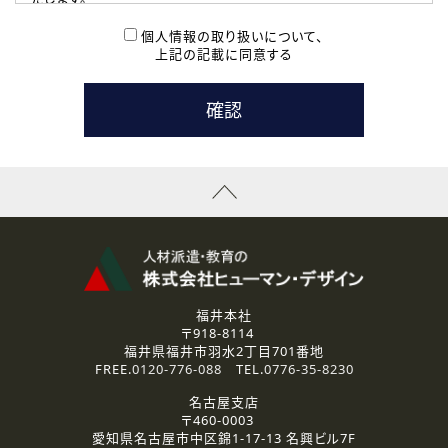
( 2 ) 派遣登録を希望される皆様
本登録に関するご連絡および本登録時の参考情報として利
個人情報の取り扱いについて、
用いたします。
上記の記載に同意する
なお、ご連絡手段は、電話・Ｅメールのいずれかの方法とい
たします。
( 3 ) スタッフ派遣を検討されている企業の皆様
お問い合わせの内容に回答するために利用いたします。
なお、ご連絡手段は、電話・Ｅメールのいずれかの方法とい
たします。
( 4 ) LEC福井南校「提携校］での講座受講を検討されている皆
様
資料送付、受講相談に関するご連絡のために利用いたしま
す。
その他、お問い合わせの内容に回答するために利用いたし
ます。
なお、ご連絡手段は、電話・Ｅメールのいずれかの方法とい
たします。
福井本社
〒918-8114
2.個人情報の第三者提供
福井県福井市羽水2丁目701番地
ご提供いただいた個人情報は、法令等の規定に従う場合を除き、
FREE.
0120-776-088
TEL.
0776-35-8230
ご本人の同意を得ずに第三者に提供することはありません。
名古屋支店
〒460-0003
3.個人情報の取り扱いの委託
愛知県名古屋市中区錦1-17-13 名興ビル7F
弊社の定める個人情報保護の評価基準を満たした委託先に、個