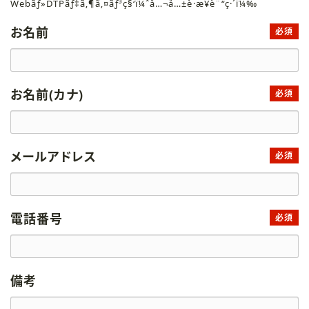
Webãƒ»DTPãƒ‡ã‚¶ã‚¤ãƒ³ç§‘ï¼ˆå…¬å…±è·æ¥­è¨“ç·´ï¼‰
お名前
必須
お名前(カナ)
必須
メールアドレス
必須
電話番号
必須
備考