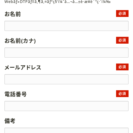
Webãƒ»DTPãƒ‡ã‚¶ã‚¤ãƒ³ç§‘ï¼ˆå…¬å…±è·æ¥­è¨“ç·´ï¼‰
お名前
必須
お名前(カナ)
必須
メールアドレス
必須
電話番号
必須
備考