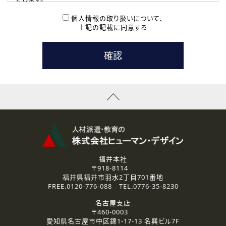
( 2 ) 派遣登録を希望される皆様
本登録に関するご連絡および本登録時の参考情報として利
個人情報の取り扱いについて、
用いたします。
上記の記載に同意する
なお、ご連絡手段は、電話・Ｅメールのいずれかの方法とい
たします。
( 3 ) スタッフ派遣を検討されている企業の皆様
お問い合わせの内容に回答するために利用いたします。
なお、ご連絡手段は、電話・Ｅメールのいずれかの方法とい
たします。
( 4 ) LEC福井南校「提携校］での講座受講を検討されている皆
様
資料送付、受講相談に関するご連絡のために利用いたしま
す。
その他、お問い合わせの内容に回答するために利用いたし
ます。
なお、ご連絡手段は、電話・Ｅメールのいずれかの方法とい
たします。
福井本社
〒918-8114
2.個人情報の第三者提供
福井県福井市羽水2丁目701番地
ご提供いただいた個人情報は、法令等の規定に従う場合を除き、
FREE.
0120-776-088
TEL.
0776-35-8230
ご本人の同意を得ずに第三者に提供することはありません。
名古屋支店
〒460-0003
3.個人情報の取り扱いの委託
愛知県名古屋市中区錦1-17-13 名興ビル7F
弊社の定める個人情報保護の評価基準を満たした委託先に、個