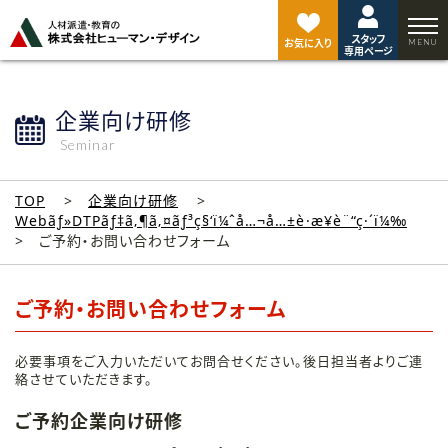
ペ
ー
スタッフ
ジ
お気に入り
専用ページ
ト
ッ
プ
企業向け研修
へ
Seminar
TOP
企業向け研修
Webãƒ»DTPãƒ‡ã‚¶ã‚¤ãƒ³ç§‘ï¼ˆå…¬å…±è·æ¥­è¨“ç·´ï¼‰
ご予約・お問い合わせフォーム
ご予約・お問い合わせフォーム
必要事項をご入力いただいてお問合せください。後日担当者よりご連
絡させていただきます。
ご予約企業向け研修