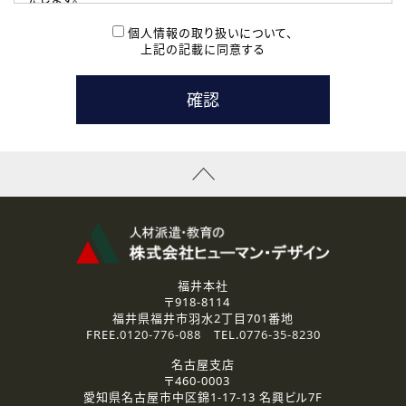
( 2 ) 派遣登録を希望される皆様
本登録に関するご連絡および本登録時の参考情報として利
個人情報の取り扱いについて、
用いたします。
上記の記載に同意する
なお、ご連絡手段は、電話・Ｅメールのいずれかの方法とい
たします。
( 3 ) スタッフ派遣を検討されている企業の皆様
お問い合わせの内容に回答するために利用いたします。
なお、ご連絡手段は、電話・Ｅメールのいずれかの方法とい
たします。
( 4 ) LEC福井南校「提携校］での講座受講を検討されている皆
様
資料送付、受講相談に関するご連絡のために利用いたしま
す。
その他、お問い合わせの内容に回答するために利用いたし
ます。
なお、ご連絡手段は、電話・Ｅメールのいずれかの方法とい
たします。
福井本社
〒918-8114
2.個人情報の第三者提供
福井県福井市羽水2丁目701番地
ご提供いただいた個人情報は、法令等の規定に従う場合を除き、
FREE.
0120-776-088
TEL.
0776-35-8230
ご本人の同意を得ずに第三者に提供することはありません。
名古屋支店
〒460-0003
3.個人情報の取り扱いの委託
愛知県名古屋市中区錦1-17-13 名興ビル7F
弊社の定める個人情報保護の評価基準を満たした委託先に、個