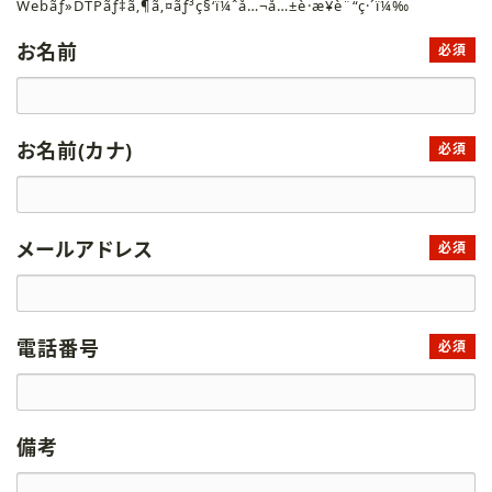
Webãƒ»DTPãƒ‡ã‚¶ã‚¤ãƒ³ç§‘ï¼ˆå…¬å…±è·æ¥­è¨“ç·´ï¼‰
お名前
必須
お名前(カナ)
必須
メールアドレス
必須
電話番号
必須
備考