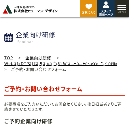
ペ
ー
スタッフ
ジ
お気に入り
専用ページ
ト
ッ
プ
企業向け研修
へ
Seminar
TOP
企業向け研修
Webãƒ»DTPãƒ‡ã‚¶ã‚¤ãƒ³ç§‘ï¼ˆå…¬å…±è·æ¥­è¨“ç·´ï¼‰
ご予約・お問い合わせフォーム
ご予約・お問い合わせフォーム
必要事項をご入力いただいてお問合せください。後日担当者よりご連
絡させていただきます。
ご予約企業向け研修