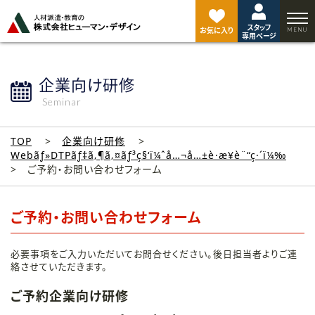
ペ
ー
スタッフ
ジ
お気に入り
専用ページ
ト
ッ
プ
企業向け研修
へ
Seminar
TOP
企業向け研修
Webãƒ»DTPãƒ‡ã‚¶ã‚¤ãƒ³ç§‘ï¼ˆå…¬å…±è·æ¥­è¨“ç·´ï¼‰
ご予約・お問い合わせフォーム
ご予約・お問い合わせフォーム
必要事項をご入力いただいてお問合せください。後日担当者よりご連
絡させていただきます。
ご予約企業向け研修