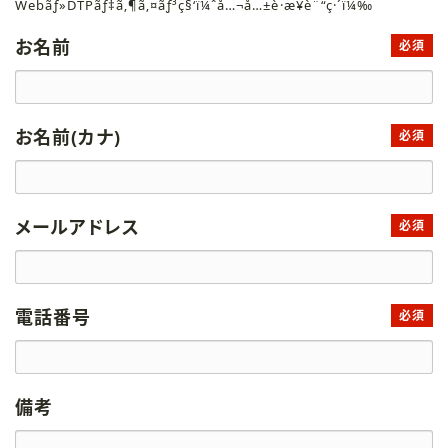
Webãƒ»DTPãƒ‡ã‚¶ã‚¤ãƒ³ç§‘ï¼ˆå…¬å…±è·æ¥­è¨“ç·´ï¼‰
お名前
必須
お名前(カナ)
必須
メールアドレス
必須
電話番号
必須
備考