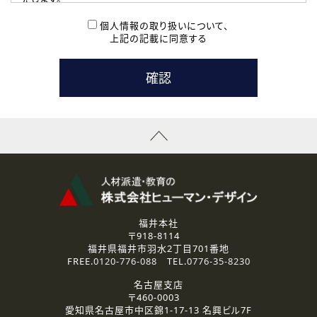
( 2 ) 派遣登録を希望される皆様
本登録に関するご連絡および本登録時の参考情報として利
個人情報の取り扱いについて、
用いたします。
上記の記載に同意する
なお、ご連絡手段は、電話・Ｅメールのいずれかの方法とい
たします。
( 3 ) スタッフ派遣を検討されている企業の皆様
お問い合わせの内容に回答するために利用いたします。
なお、ご連絡手段は、電話・Ｅメールのいずれかの方法とい
たします。
( 4 ) LEC福井南校「提携校］での講座受講を検討されている皆
様
資料送付、受講相談に関するご連絡のために利用いたしま
す。
その他、お問い合わせの内容に回答するために利用いたし
ます。
なお、ご連絡手段は、電話・Ｅメールのいずれかの方法とい
たします。
福井本社
〒918-8114
2.個人情報の第三者提供
福井県福井市羽水2丁目701番地
ご提供いただいた個人情報は、法令等の規定に従う場合を除き、
FREE.
0120-776-088
TEL.
0776-35-8230
ご本人の同意を得ずに第三者に提供することはありません。
名古屋支店
〒460-0003
3.個人情報の取り扱いの委託
愛知県名古屋市中区錦1-17-13 名興ビル7F
弊社の定める個人情報保護の評価基準を満たした委託先に、個